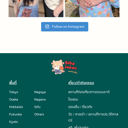
Follow on Instagram
พื้นที่
เที่ยว/ทำกิจกรรม
Tokyo
Nagoya
สถานที่ท่องเที่ยวทางธรรมชาติ
Osaka
Nagano
โรงแรม
Hokkaido
Gifu
ออนเซ็น / เรียวกัง
Fukuoka
Others
วัด / ศาลเจ้า / สถานที่ทางประวัติศาส
ตร์
Kyoto
สกี, สโนว์บอร์ด