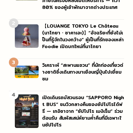
ภายในครึ่งปีหลังเปิดให้บริการ — กว่า
80% ของผู้เข้าพักมาจากต่างประเทศ
2
【LOUANGE TOKYO Le Château
(นาโกยา・ซาคาเอะ)】”อัจฉริยะที่ยังไม่เ
ป็นที่รู้จักในวงกว้าง” ผู้เป็นที่รักของเหล่า
Foodie เปิดบทใหม่ที่นาโกยา
3
วิเคราะห์ “สะพานแขวน” ที่นักท่องเที่ยวต่
างชาติซึ่งเดินทางมาเยือนญี่ปุ่นไปเยี่ยม
ชม
4
เปิดเดินรถบัสวนรอบ “SAPPORO Nigh
t BUS” ชมวิวกลางคืนของซัปโปโรได้ฟ
รี — เกอิชาจาก “ซัปโปโร เมงิเร็น” ร่วม
ต้อนรับ สัมผัสเสน่ห์ยามค่ำคืนที่มีเฉพาะใ
นซัปโปโร