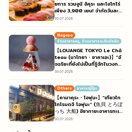
ยการ รวมอูนิ อิคุระ และโอโทโร่
เพียง 3,900 เยน! จำกัดวันละ
5 กลุ่ม ใครจองก่อนได้ก่อน! เปิ
30.07.2026
ดรับจองรอบเดือนสิงหาคมแล้ว
【FUJIYAMA TOKYO สาขาโอ
Nagoya
ซาก้านัมบะ】
ร้านอาหารหรู, ร้านอาหารระดับมิชลิน
【LOUANGE TOKYO Le Châ
teau (นาโกยา・ซาคาเอะ)】”อั
จฉริยะที่ยังไม่เป็นที่รู้จักในวงกว้า
ง” ผู้เป็นที่รักของเหล่า Foodie เ
30.07.2026
ปิดบทใหม่ที่นาโกยา
Others
อาหารญี่ปุ่น
【คามาคุระ・โอฟุนะ】”เกียวไก
โทโรบตจิ โอฟุนะ” (魚貝 とろぼ
っち 大船) อิซากายะอาหารทะเล
ที่ผู้ค้าส่งกลางในตลาดบริหารเอ
30.07.2026
ง แกรนด์โอเพน 1 สิงหาคม!