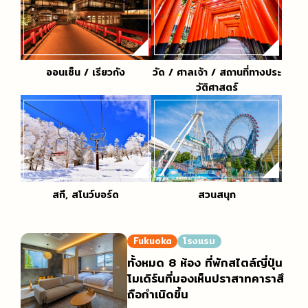
ออนเซ็น / เรียวกัง
วัด / ศาลเจ้า / สถานที่ทางประ
วัติศาสตร์
สกี, สโนว์บอร์ด
สวนสนุก
Fukuoka
โรงแรม
ทั้งหมด 8 ห้อง ที่พักสไตล์ญี่ปุ่น
โมเดิร์นที่มองเห็นปราสาทคาราสึ
ถือกำเนิดขึ้น