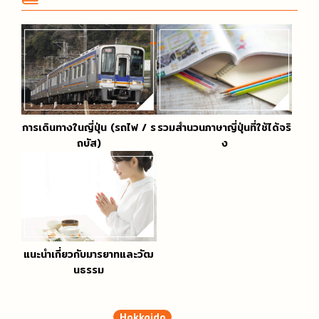
การเดินทางในญี่ปุ่น (รถไฟ / ร
รวมสำนวนภาษาญี่ปุ่นที่ใช้ได้จริ
ถบัส)
ง
แนะนำเกี่ยวกับมารยาทและวัฒ
นธรรม
Hokkaido