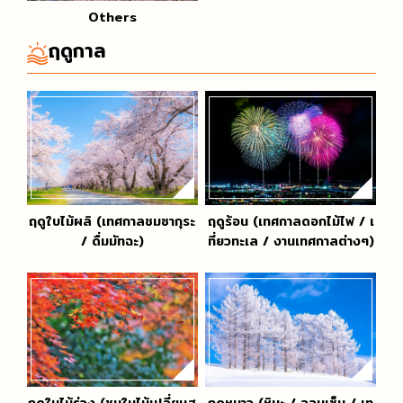
Others
ฤดูกาล
ฤดูใบไม้ผลิ (เทศกาลชมซากุระ
ฤดูร้อน (เทศกาลดอกไม้ไฟ / เ
/ ดื่มมัทฉะ)
ที่ยวทะเล / งานเทศกาลต่างๆ)
ฤดูใบไม้ร่วง (ชมใบไม้เปลี่ยนส
ฤดูหนาว (หิมะ / ออนเซ็น / เท