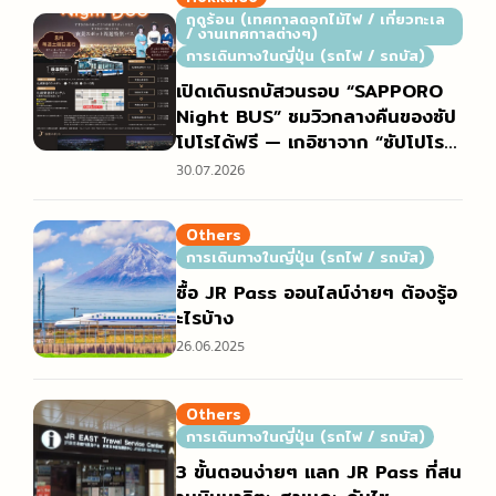
ฤดูร้อน (เทศกาลดอกไม้ไฟ / เที่ยวทะเล
/ งานเทศกาลต่างๆ)
การเดินทางในญี่ปุ่น (รถไฟ / รถบัส)
เปิดเดินรถบัสวนรอบ “SAPPORO
Night BUS” ชมวิวกลางคืนของซัป
โปโรได้ฟรี — เกอิชาจาก “ซัปโปโร เ
มงิเร็น” ร่วมต้อนรับ สัมผัสเสน่ห์ยาม
30.07.2026
ค่ำคืนที่มีเฉพาะในซัปโปโร
Others
การเดินทางในญี่ปุ่น (รถไฟ / รถบัส)
ซื้อ JR Pass ออนไลน์ง่ายๆ ต้องรู้อ
ะไรบ้าง
26.06.2025
Others
การเดินทางในญี่ปุ่น (รถไฟ / รถบัส)
3 ขั้นตอนง่ายๆ แลก JR Pass ที่สน