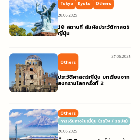
การเดินทางในญี่ปุ่น (รถไฟ / รถบัส)
ออนเซ็น / เรียวกัง
ร้านจำหน่ายการ์ตูนและสินค้าคาแรกเตอร์การ์ตูน
Tokyo
Kyoto
Others
รวมสำนวนภาษาญี่ปุ่นที่ใช้ได้จริง
วัด / ศาลเจ้า / สถานที่ทางประวัติศาสตร์
ร้านของฝาก
28.06.2025
แนะนำเกี่ยวกับมารยาทและวัฒนธรรม
สกี, สโนว์บอร์ด
10 สถานที่ สัมผัสประวัติศาสตร์
ญี่ปุ่น
สวนสนุก
27.06.2025
Others
ประวัติศาสตร์ญี่ปุ่น บทเรียนจาก
สงครามโลกครั้งที่ 2
Others
การเดินทางในญี่ปุ่น (รถไฟ / รถบัส)
26.06.2025