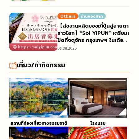
LU” วางจำหน่ายแล้วและได้รับค
วามนิยมอย่างสูง
Others
ร้านของฝาก
【ส่งงานผลิตของญี่ปุ่นสู่สายตา
ชาวโลก】”Soi YIPUN” เตรียมเ
ปิดที่จตุจักร กรุงเทพฯ ในเดือน
ตุลาคม 2026 เปิดรับผู้ออกร้าน
05.08.2026
จากบริษัท องค์กรปกครองส่วน
ท้องถิ่น และครีเอเตอร์ทั่วประเทศ
เที่ยว/ทำกิจกรรม
ญี่ปุ่น
สถานที่ท่องเที่ยวทางธรรมชาติ
โรงแรม