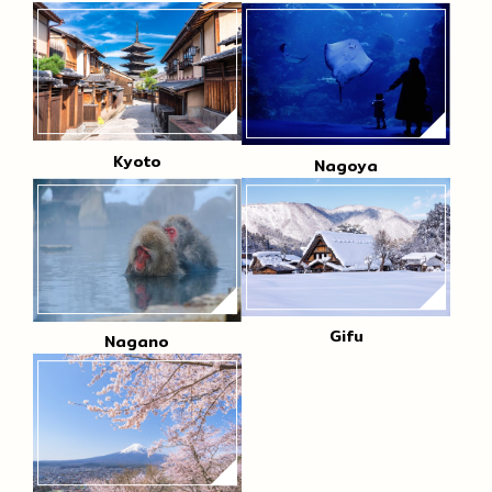
Kyoto
Nagoya
Gifu
Nagano