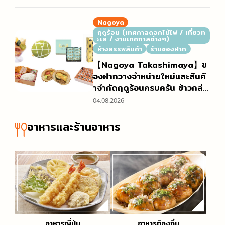
ยภาพบรรยากาศงานที่ฮิโรชิมะอั
นเต็มไปด้วยสีสัน
Nagoya
ฤดูร้อน (เทศกาลดอกไม้ไฟ / เที่ยวท
ะเล / งานเทศกาลต่างๆ)
ห้างสรรพสินค้า
ร้านของฝาก
【Nagoya Takashimaya】ข
องฝากวางจำหน่ายใหม่และสินค้
าจำกัดฤดูร้อนครบครัน ข้าวกล่อ
งที่ขายดีช่วงโกลเด้นวีกเพิ่มปริม
04.08.2026
าณเตรียมจำหน่าย “เกี่ยวกับการ
จำหน่ายของอร่อยชั้นใต้ดินห้าง
อาหารและร้านอาหาร
(เดปาจิกะ) ฤดูร้อน ในช่วงเทศก
าลโอบ้ง”
อาหารญี่ปุ่น
อาหารท้องถิ่น