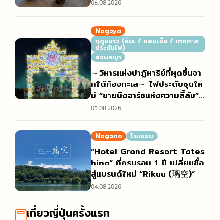
05.08.2026
Nagoya
ฤดูหนาว (หิมะ / ออนเซ็น / เทศกาล
ประดับไฟ)
สวนสนุก
～วิหารแห่งปาฏิหาริย์ที่ผุดขึ้นจา
กใต้ท้องทะเล～ ไฟประดับชุดให
ม่ “ชายนิงอาร์ชแห่งความลี้ลับ”
(神秘のシャイニングアーチ)
05.08.2026
Nagano
โรงแรม
“Hotel Grand Resort Tates
hina” ที่ครบรอบ 1 ปี เปลี่ยนชื่อ
สู่แบรนด์ใหม่ “Rikuu (璃空)”
04.08.2026
เที่ยวญี่ปุ่นครั้งแรก