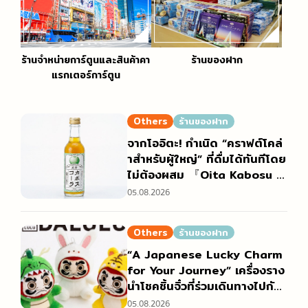
ร้านจำหน่ายการ์ตูนและสินค้าคา
ร้านของฝาก
แรกเตอร์การ์ตูน
Others
ร้านของฝาก
จากโออิตะ! กำเนิด “คราฟต์โคล่
าสำหรับผู้ใหญ่” ที่ดื่มได้ทันทีโดย
ไม่ต้องผสม 『Oita Kabosu C
ola』
05.08.2026
Others
ร้านของฝาก
“A Japanese Lucky Charm
for Your Journey” เครื่องราง
นำโชคชิ้นจิ๋วที่ร่วมเดินทางไปกับ
คุณและคอยปกป้องคุณ “DALU
05.08.2026