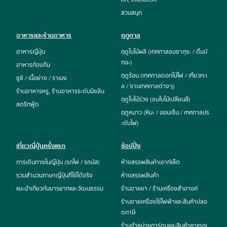
สวนสนุก
อาหารและร้านอาหาร
ฤดูกาล
อาหารญี่ปุ่น
ฤดูใบไม้ผลิ (เทศกาลชมซากุระ / ดื่มมั
ทฉะ)
อาหารท้องถิ่น
ฤดูร้อน (เทศกาลดอกไม้ไฟ / เที่ยวทะเ
ซูชิ / เนื้อย่าง / ราเมง
ล / งานเทศกาลต่างๆ)
ร้านอาหารหรู, ร้านอาหารระดับมิชลิน
ฤดูใบไม้ร่วง (ชมใบไม้เปลี่ยนสี)
สตรีทฟู้ด
ฤดูหนาว (หิมะ / ออนเซ็น / เทศกาลปร
ะดับไฟ)
เที่ยวญี่ปุ่นครั้งแรก
ช้อปปิ้ง
การเดินทางในญี่ปุ่น (รถไฟ / รถบัส)
ห้างสรรพสินค้าเอาท์เล็ต
รวมสำนวนภาษาญี่ปุ่นที่ใช้ได้จริง
ห้างสรรพสินค้า
แนะนำเกี่ยวกับมารยาทและวัฒนธรรม
ร้านขายยา / ร้านเครื่องสำอางค์
ร้านขายเครื่องใช้ไฟฟ้าและสินค้าปลอ
ดภาษี
ร้านจำหน่ายการ์ตูนและสินค้าคาแรกเ