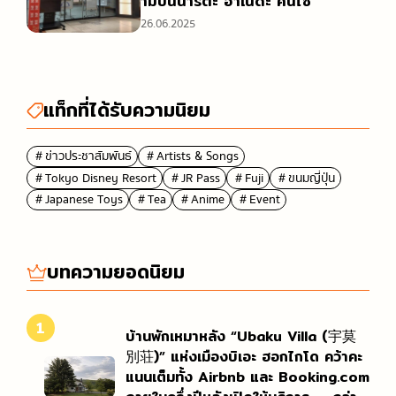
ามบินนาริตะ ฮาเนดะ คันไซ
26.06.2025
แท็กที่ได้รับความนิยม
＃ข่าวประชาสัมพันธ์
＃Artists & Songs
＃Tokyo Disney Resort
＃JR Pass
＃Fuji
＃ขนมญี่ปุ่น
＃Japanese Toys
＃Tea
＃Anime
＃Event
บทความยอดนิยม
1
บ้านพักเหมาหลัง “Ubaku Villa (宇莫
別荘)” แห่งเมืองบิเอะ ฮอกไกโด คว้าคะ
แนนเต็มทั้ง Airbnb และ Booking.com