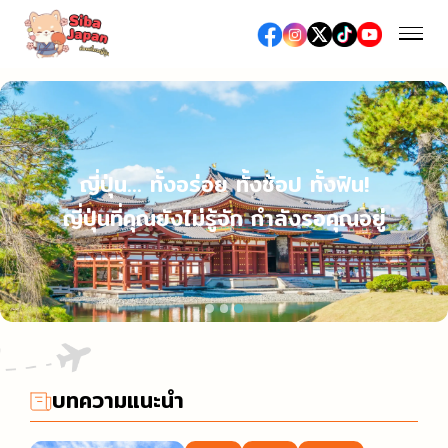
ฤดูกาล
ฤดูใบไม้ผลิ (เทศกาลชมซากุระ / ดื่มมัทฉะ)
ญี่ปุ่น… ทั้งอร่อย ทั้งช้อป ทั้งฟิน!
อาหารและร้านอาหาร
ฤดูร้อน (เทศกาลดอกไม้ไฟ / เที่ยวทะเล / งานเทศกาลต่าง
ญี่ปุ่นที่คุณยังไม่รู้จัก กำลังรอคุณอยู่
อาหารญี่ปุ่น
ๆ)
ช้อปปิ้ง
อาหารท้องถิ่น
ฤดูใบไม้ร่วง (ชมใบไม้เปลี่ยนสี)
ห้างสรรพสินค้าเอาท์เล็ต
ซูชิ / เนื้อย่าง / ราเมง
ฤดูหนาว (หิมะ / ออนเซ็น / เทศกาลประดับไฟ)
เที่ยว/ทำกิจกรรม
ห้างสรรพสินค้า
ร้านอาหารหรู, ร้านอาหารระดับมิชลิน
สถานที่ท่องเที่ยวทางธรรมชาติ
ร้านขายยา / ร้านเครื่องสำอางค์
สตรีทฟู้ด
บทความแนะนำ
เที่ยวญี่ปุ่นครั้งแรก
โรงแรม
ร้านขายเครื่องใช้ไฟฟ้าและสินค้าปลอดภาษี