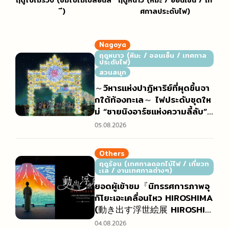
ี)
ศกาลประดับไฟ)
Nagoya
ฤดูหนาว (หิมะ / ออนเซ็น / เทศกาล
ประดับไฟ)
สวนสนุก
～วิหารแห่งปาฏิหาริย์ที่ผุดขึ้นจา
กใต้ท้องทะเล～ ไฟประดับชุดให
ม่ “ชายนิงอาร์ชแห่งความลี้ลับ”
(神秘のシャイニングアーチ)
05.08.2026
Others
ฤดูร้อน (เทศกาลดอกไม้ไฟ / เที่ยวท
ะเล / งานเทศกาลต่างๆ)
ยอดผู้เข้าชม『นิทรรศการภาพอุ
กิโยะเอะเคลื่อนไหว HIROSHIMA
(動き出す浮世絵展 HIROSHIM
A)』ทะลุ 10,000 คน! พร้อมเผ
04.08.2026