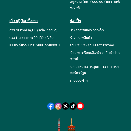
ฤดูหนาว (หิมะ / ออนเซ็น / เทศกาลปร
ะดับไฟ)
เที่ยวญี่ปุ่นครั้งแรก
ช้อปปิ้ง
การเดินทางในญี่ปุ่น (รถไฟ / รถบัส)
ห้างสรรพสินค้าเอาท์เล็ต
รวมสำนวนภาษาญี่ปุ่นที่ใช้ได้จริง
ห้างสรรพสินค้า
แนะนำเกี่ยวกับมารยาทและวัฒนธรรม
ร้านขายยา / ร้านเครื่องสำอางค์
ร้านขายเครื่องใช้ไฟฟ้าและสินค้าปลอ
ดภาษี
ร้านจำหน่ายการ์ตูนและสินค้าคาแรกเ
ตอร์การ์ตูน
ร้านของฝาก