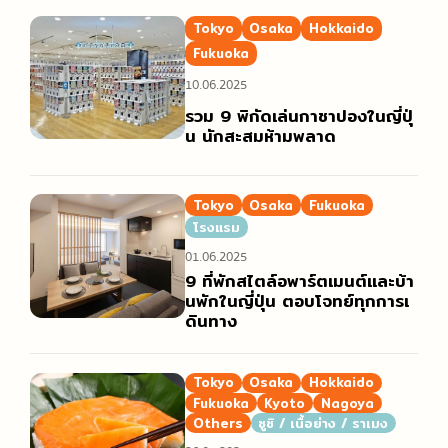
Tokyo
Osaka
Hokkaido
Fukuoka
10.06.2025
รวม 9 พิกัดเล่นกาชาปองในญี่ปุ่
น นักสะสมห้ามพลาด
Tokyo
Osaka
Fukuoka
โรงแรม
01.06.2025
9 ที่พักสไตล์อพาร์ตเมนต์และบ้า
นพักในญี่ปุ่น ตอบโจทย์ทุกการเ
ดินทาง
Tokyo
Osaka
Hokkaido
Fukuoka
Kyoto
Nagoya
Others
ซูชิ / เนื้อย่าง / ราเมง