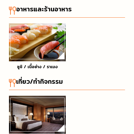
การเดินทางในญี่ปุ่น (รถไฟ / รถบัส)
ออนเซ็น / เรียวกัง
ร้านจำหน่ายการ์ตูนและสินค้าคาแรกเตอร์การ์ตูน
อาหารและร้านอาหาร
รวมสำนวนภาษาญี่ปุ่นที่ใช้ได้จริง
วัด / ศาลเจ้า / สถานที่ทางประวัติศาสตร์
ร้านของฝาก
แนะนำเกี่ยวกับมารยาทและวัฒนธรรม
สกี, สโนว์บอร์ด
สวนสนุก
ซูชิ / เนื้อย่าง / ราเมง
เที่ยว/ทำกิจกรรม