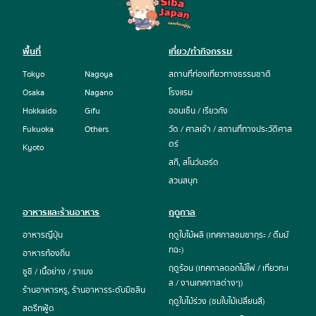
พื้นที่
เที่ยว/ทำกิจกรรม
Tokyo
Nagoya
สถานที่ท่องเที่ยวทางธรรมชาติ
Osaka
Nagano
โรงแรม
Hokkaido
Gifu
ออนเซ็น / เรียวกัง
Fukuoka
Others
วัด / ศาลเจ้า / สถานที่ทางประวัติศาส
ตร์
Kyoto
สกี, สโนว์บอร์ด
สวนสนุก
อาหารและร้านอาหาร
ฤดูกาล
อาหารญี่ปุ่น
ฤดูใบไม้ผลิ (เทศกาลชมซากุระ / ดื่มมั
ทฉะ)
อาหารท้องถิ่น
ฤดูร้อน (เทศกาลดอกไม้ไฟ / เที่ยวทะเ
ซูชิ / เนื้อย่าง / ราเมง
ล / งานเทศกาลต่างๆ)
ร้านอาหารหรู, ร้านอาหารระดับมิชลิน
ฤดูใบไม้ร่วง (ชมใบไม้เปลี่ยนสี)
สตรีทฟู้ด