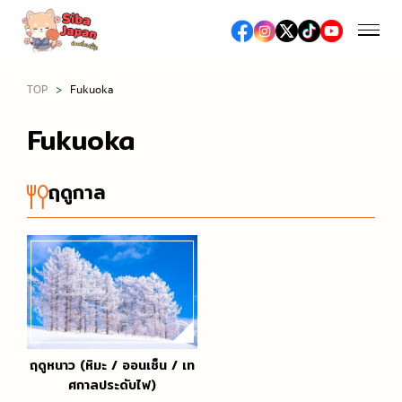
TOP
Fukuoka
ฤดูกาล
Fukuoka
ฤดูใบไม้ผลิ (เทศกาลชมซากุระ / ดื่มมัทฉะ)
อาหารและร้านอาหาร
ฤดูกาล
ฤดูร้อน (เทศกาลดอกไม้ไฟ / เที่ยวทะเล / งานเทศกาลต่าง
อาหารญี่ปุ่น
ๆ)
ช้อปปิ้ง
อาหารท้องถิ่น
ฤดูใบไม้ร่วง (ชมใบไม้เปลี่ยนสี)
ห้างสรรพสินค้าเอาท์เล็ต
ซูชิ / เนื้อย่าง / ราเมง
ฤดูหนาว (หิมะ / ออนเซ็น / เทศกาลประดับไฟ)
เที่ยว/ทำกิจกรรม
ห้างสรรพสินค้า
ร้านอาหารหรู, ร้านอาหารระดับมิชลิน
สถานที่ท่องเที่ยวทางธรรมชาติ
ร้านขายยา / ร้านเครื่องสำอางค์
สตรีทฟู้ด
เที่ยวญี่ปุ่นครั้งแรก
ฤดูหนาว (หิมะ / ออนเซ็น / เท
โรงแรม
ร้านขายเครื่องใช้ไฟฟ้าและสินค้าปลอดภาษี
ศกาลประดับไฟ)