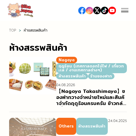
TOP
ห้างสรรพสินค้า
ฤดูกาล
ห้างสรรพสินค้า
ฤดูใบไม้ผลิ (เทศกาลชมซากุระ / ดื่มมัทฉะ)
อาหารและร้านอาหาร
Nagoya
ฤดูร้อน (เทศกาลดอกไม้ไฟ / เที่ยวทะเล / งานเทศกาลต่าง
ฤดูร้อน (เทศกาลดอกไม้ไฟ / เที่ยวท
ะเล / งานเทศกาลต่างๆ)
อาหารญี่ปุ่น
ๆ)
ห้างสรรพสินค้า
ร้านของฝาก
ช้อปปิ้ง
อาหารท้องถิ่น
ฤดูใบไม้ร่วง (ชมใบไม้เปลี่ยนสี)
04.08.2026
【Nagoya Takashimaya】ข
ห้างสรรพสินค้าเอาท์เล็ต
ซูชิ / เนื้อย่าง / ราเมง
ฤดูหนาว (หิมะ / ออนเซ็น / เทศกาลประดับไฟ)
องฝากวางจำหน่ายใหม่และสินค้
เที่ยว/ทำกิจกรรม
าจำกัดฤดูร้อนครบครัน ข้าวกล่อ
ห้างสรรพสินค้า
ร้านอาหารหรู, ร้านอาหารระดับมิชลิน
งที่ขายดีช่วงโกลเด้นวีกเพิ่มปริม
าณเตรียมจำหน่าย “เกี่ยวกับการ
สถานที่ท่องเที่ยวทางธรรมชาติ
ร้านขายยา / ร้านเครื่องสำอางค์
สตรีทฟู้ด
จำหน่ายของอร่อยชั้นใต้ดินห้าง
เที่ยวญี่ปุ่นครั้งแรก
24.04.2025
Others
ห้างสรรพสินค้า
โรงแรม
(เดปาจิกะ) ฤดูร้อน ในช่วงเทศก
ร้านขายเครื่องใช้ไฟฟ้าและสินค้าปลอดภาษี
าลโอบ้ง”