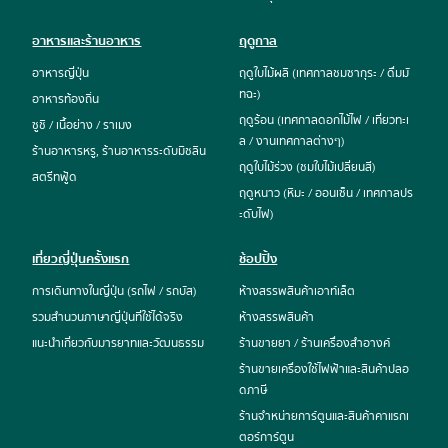
อาหารและร้านอาหาร
ฤดูกาล
อาหารญี่ปุ่น
ฤดูใบไม้ผลิ (เทศกาลชมซากุระ / ดื่มมั
ทฉะ)
อาหารท้องถิ่น
ฤดูร้อน (เทศกาลดอกไม้ไฟ / เที่ยวทะเ
ซูชิ / เนื้อย่าง / ราเมง
ล / งานเทศกาลต่างๆ)
ร้านอาหารหรู, ร้านอาหารระดับมิชลิน
ฤดูใบไม้ร่วง (ชมใบไม้เปลี่ยนสี)
สตรีทฟู้ด
ฤดูหนาว (หิมะ / ออนเซ็น / เทศกาลปร
ะดับไฟ)
เที่ยวญี่ปุ่นครั้งแรก
ช้อปปิ้ง
การเดินทางในญี่ปุ่น (รถไฟ / รถบัส)
ห้างสรรพสินค้าเอาท์เล็ต
รวมสำนวนภาษาญี่ปุ่นที่ใช้ได้จริง
ห้างสรรพสินค้า
แนะนำเกี่ยวกับมารยาทและวัฒนธรรม
ร้านขายยา / ร้านเครื่องสำอางค์
ร้านขายเครื่องใช้ไฟฟ้าและสินค้าปลอ
ดภาษี
ร้านจำหน่ายการ์ตูนและสินค้าคาแรกเ
ตอร์การ์ตูน