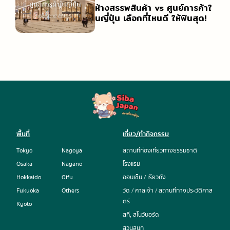
การเดินทางในญี่ปุ่น (รถไฟ / รถบัส)
ออนเซ็น / เรียวกัง
ร้านจำหน่ายการ์ตูนและสินค้าคาแรกเตอร์การ์ตูน
ห้างสรรพสินค้า vs ศูนย์การค้าใ
นญี่ปุ่น เลือกที่ไหนดี ให้ฟินสุด!
รวมสำนวนภาษาญี่ปุ่นที่ใช้ได้จริง
วัด / ศาลเจ้า / สถานที่ทางประวัติศาสตร์
ร้านของฝาก
แนะนำเกี่ยวกับมารยาทและวัฒนธรรม
สกี, สโนว์บอร์ด
สวนสนุก
พื้นที่
เที่ยว/ทำกิจกรรม
Tokyo
Nagoya
สถานที่ท่องเที่ยวทางธรรมชาติ
Osaka
Nagano
โรงแรม
Hokkaido
Gifu
ออนเซ็น / เรียวกัง
Fukuoka
Others
วัด / ศาลเจ้า / สถานที่ทางประวัติศาส
ตร์
Kyoto
สกี, สโนว์บอร์ด
สวนสนุก