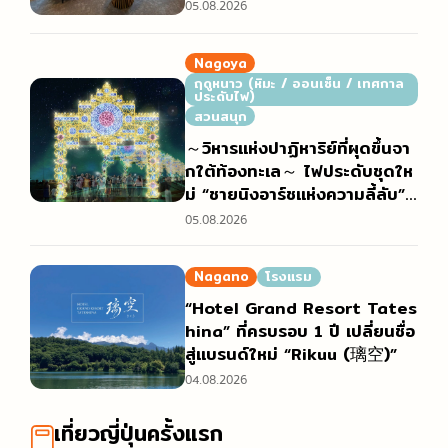
05.08.2026
Nagoya
ฤดูหนาว (หิมะ / ออนเซ็น / เทศกาล
ประดับไฟ)
สวนสนุก
～วิหารแห่งปาฏิหาริย์ที่ผุดขึ้นจา
กใต้ท้องทะเล～ ไฟประดับชุดให
ม่ “ชายนิงอาร์ชแห่งความลี้ลับ”
(神秘のシャイニングアーチ)
05.08.2026
Nagano
โรงแรม
“Hotel Grand Resort Tates
hina” ที่ครบรอบ 1 ปี เปลี่ยนชื่อ
สู่แบรนด์ใหม่ “Rikuu (璃空)”
04.08.2026
เที่ยวญี่ปุ่นครั้งแรก