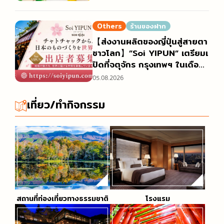
LU” วางจำหน่ายแล้วและได้รับค
วามนิยมอย่างสูง
Others
ร้านของฝาก
【ส่งงานผลิตของญี่ปุ่นสู่สายตา
ชาวโลก】”Soi YIPUN” เตรียมเ
ปิดที่จตุจักร กรุงเทพฯ ในเดือน
ตุลาคม 2026 เปิดรับผู้ออกร้าน
05.08.2026
จากบริษัท องค์กรปกครองส่วน
ท้องถิ่น และครีเอเตอร์ทั่วประเทศ
เที่ยว/ทำกิจกรรม
ญี่ปุ่น
สถานที่ท่องเที่ยวทางธรรมชาติ
โรงแรม