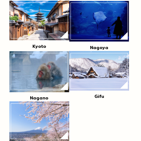
Kyoto
Nagoya
Gifu
Nagano