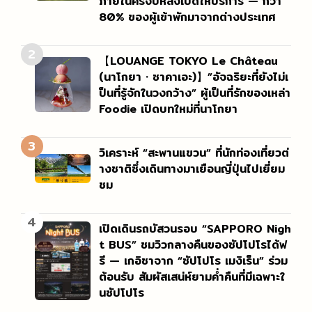
ภายในครึ่งปีหลังเปิดให้บริการ — กว่า
80% ของผู้เข้าพักมาจากต่างประเทศ
2
【LOUANGE TOKYO Le Château
(นาโกยา・ซาคาเอะ)】”อัจฉริยะที่ยังไม่เ
ป็นที่รู้จักในวงกว้าง” ผู้เป็นที่รักของเหล่า
Foodie เปิดบทใหม่ที่นาโกยา
3
วิเคราะห์ “สะพานแขวน” ที่นักท่องเที่ยวต่
างชาติซึ่งเดินทางมาเยือนญี่ปุ่นไปเยี่ยม
ชม
4
เปิดเดินรถบัสวนรอบ “SAPPORO Nigh
t BUS” ชมวิวกลางคืนของซัปโปโรได้ฟ
รี — เกอิชาจาก “ซัปโปโร เมงิเร็น” ร่วม
ต้อนรับ สัมผัสเสน่ห์ยามค่ำคืนที่มีเฉพาะใ
นซัปโปโร