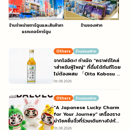
ร้านจำหน่ายการ์ตูนและสินค้าคา
ร้านของฝาก
แรกเตอร์การ์ตูน
Others
ร้านของฝาก
จากโออิตะ! กำเนิด “คราฟต์โคล่
าสำหรับผู้ใหญ่” ที่ดื่มได้ทันทีโดย
ไม่ต้องผสม 『Oita Kabosu C
ola』
05.08.2026
Others
ร้านของฝาก
“A Japanese Lucky Charm
for Your Journey” เครื่องราง
นำโชคชิ้นจิ๋วที่ร่วมเดินทางไปกับ
คุณและคอยปกป้องคุณ “DALU
05.08.2026