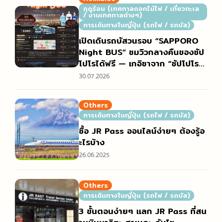
ฤดูร้อน (เทศกาลดอกไม้ไฟ / เที่ยวทะเล
/ งานเทศกาลต่างๆ)
การเดินทางในญี่ปุ่น (รถไฟ / รถบัส)
เปิดเดินรถบัสวนรอบ “SAPPORO
Night BUS” ชมวิวกลางคืนของซัป
โปโรได้ฟรี — เกอิชาจาก “ซัปโปโร เ
มงิเร็น” ร่วมต้อนรับ สัมผัสเสน่ห์ยาม
30.07.2026
ค่ำคืนที่มีเฉพาะในซัปโปโร
Others
การเดินทางในญี่ปุ่น (รถไฟ / รถบัส)
ซื้อ JR Pass ออนไลน์ง่ายๆ ต้องรู้อ
ะไรบ้าง
26.06.2025
Others
การเดินทางในญี่ปุ่น (รถไฟ / รถบัส)
3 ขั้นตอนง่ายๆ แลก JR Pass ที่สน