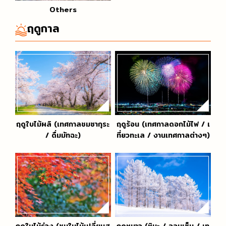
Others
ฤดูกาล
ฤดูใบไม้ผลิ (เทศกาลชมซากุระ
ฤดูร้อน (เทศกาลดอกไม้ไฟ / เ
/ ดื่มมัทฉะ)
ที่ยวทะเล / งานเทศกาลต่างๆ)
ฤดูใบไม้ร่วง (ชมใบไม้เปลี่ยนส
ฤดูหนาว (หิมะ / ออนเซ็น / เท