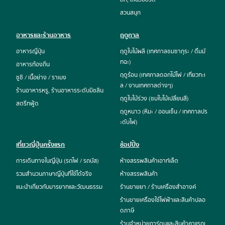
สวนสนุก
อาหารและร้านอาหาร
ฤดูกาล
อาหารญี่ปุ่น
ฤดูใบไม้ผลิ (เทศกาลชมซากุระ / ดื่มมั
ทฉะ)
อาหารท้องถิ่น
ฤดูร้อน (เทศกาลดอกไม้ไฟ / เที่ยวทะเ
ซูชิ / เนื้อย่าง / ราเมง
ล / งานเทศกาลต่างๆ)
ร้านอาหารหรู, ร้านอาหารระดับมิชลิน
ฤดูใบไม้ร่วง (ชมใบไม้เปลี่ยนสี)
สตรีทฟู้ด
ฤดูหนาว (หิมะ / ออนเซ็น / เทศกาลปร
ะดับไฟ)
เที่ยวญี่ปุ่นครั้งแรก
ช้อปปิ้ง
การเดินทางในญี่ปุ่น (รถไฟ / รถบัส)
ห้างสรรพสินค้าเอาท์เล็ต
รวมสำนวนภาษาญี่ปุ่นที่ใช้ได้จริง
ห้างสรรพสินค้า
แนะนำเกี่ยวกับมารยาทและวัฒนธรรม
ร้านขายยา / ร้านเครื่องสำอางค์
ร้านขายเครื่องใช้ไฟฟ้าและสินค้าปลอ
ดภาษี
ร้านจำหน่ายการ์ตูนและสินค้าคาแรกเ