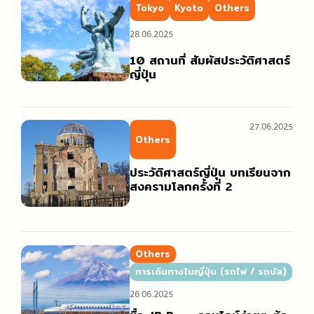
การเดินทางในญี่ปุ่น (รถไฟ / รถบัส)
ออนเซ็น / เรียวกัง
ร้านจำหน่ายการ์ตูนและสินค้าคาแรกเตอร์การ์ตูน
Tokyo
Kyoto
Others
รวมสำนวนภาษาญี่ปุ่นที่ใช้ได้จริง
วัด / ศาลเจ้า / สถานที่ทางประวัติศาสตร์
ร้านของฝาก
28.06.2025
แนะนำเกี่ยวกับมารยาทและวัฒนธรรม
สกี, สโนว์บอร์ด
10 สถานที่ สัมผัสประวัติศาสตร์
ญี่ปุ่น
สวนสนุก
27.06.2025
Others
ประวัติศาสตร์ญี่ปุ่น บทเรียนจาก
สงครามโลกครั้งที่ 2
Others
การเดินทางในญี่ปุ่น (รถไฟ / รถบัส)
26.06.2025