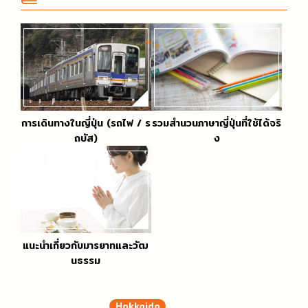
การเดินทางในญี่ปุ่น (รถไฟ / ร
รวมสำนวนภาษาญี่ปุ่นที่ใช้ได้จริ
ถบัส)
ง
แนะนำเกี่ยวกับมารยาทและวัฒ
นธรรม
Hokkaido