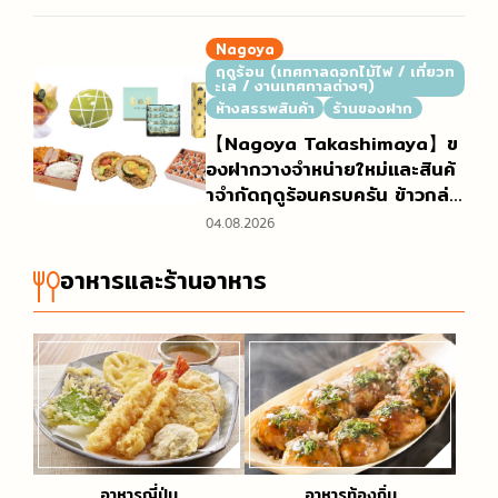
ยภาพบรรยากาศงานที่ฮิโรชิมะอั
นเต็มไปด้วยสีสัน
Nagoya
ฤดูร้อน (เทศกาลดอกไม้ไฟ / เที่ยวท
ะเล / งานเทศกาลต่างๆ)
ห้างสรรพสินค้า
ร้านของฝาก
【Nagoya Takashimaya】ข
องฝากวางจำหน่ายใหม่และสินค้
าจำกัดฤดูร้อนครบครัน ข้าวกล่อ
งที่ขายดีช่วงโกลเด้นวีกเพิ่มปริม
04.08.2026
าณเตรียมจำหน่าย “เกี่ยวกับการ
จำหน่ายของอร่อยชั้นใต้ดินห้าง
อาหารและร้านอาหาร
(เดปาจิกะ) ฤดูร้อน ในช่วงเทศก
าลโอบ้ง”
อาหารญี่ปุ่น
อาหารท้องถิ่น