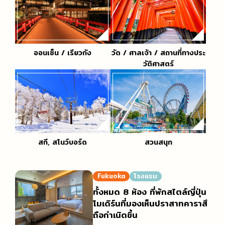
ออนเซ็น / เรียวกัง
วัด / ศาลเจ้า / สถานที่ทางประ
วัติศาสตร์
สกี, สโนว์บอร์ด
สวนสนุก
Fukuoka
โรงแรม
ทั้งหมด 8 ห้อง ที่พักสไตล์ญี่ปุ่น
โมเดิร์นที่มองเห็นปราสาทคาราสึ
ถือกำเนิดขึ้น