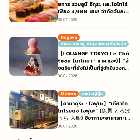
ยการ รวมอูนิ อิคุระ และโอโทโร่
เพียง 3,900 เยน! จำกัดวันละ
5 กลุ่ม ใครจองก่อนได้ก่อน! เปิ
30.07.2026
ดรับจองรอบเดือนสิงหาคมแล้ว
【FUJIYAMA TOKYO สาขาโอ
Nagoya
ซาก้านัมบะ】
ร้านอาหารหรู, ร้านอาหารระดับมิชลิน
【LOUANGE TOKYO Le Châ
teau (นาโกยา・ซาคาเอะ)】”อั
จฉริยะที่ยังไม่เป็นที่รู้จักในวงกว้า
ง” ผู้เป็นที่รักของเหล่า Foodie เ
30.07.2026
ปิดบทใหม่ที่นาโกยา
Others
อาหารญี่ปุ่น
【คามาคุระ・โอฟุนะ】”เกียวไก
โทโรบตจิ โอฟุนะ” (魚貝 とろぼ
っち 大船) อิซากายะอาหารทะเล
ที่ผู้ค้าส่งกลางในตลาดบริหารเอ
30.07.2026
ง แกรนด์โอเพน 1 สิงหาคม!