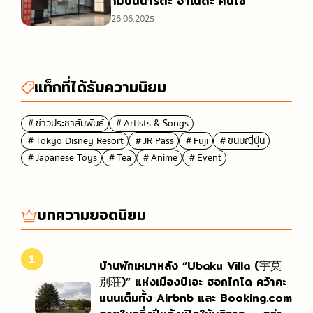
ามบินนาริตะ ฮาเนดะ คันไซ
26.06.2025
แท็กที่ได้รับความนิยม
＃ข่าวประชาสัมพันธ์
＃Artists & Songs
＃Tokyo Disney Resort
＃JR Pass
＃Fuji
＃ขนมญี่ปุ่น
＃Japanese Toys
＃Tea
＃Anime
＃Event
บทความยอดนิยม
1
บ้านพักเหมาหลัง “Ubaku Villa (宇莫
別荘)” แห่งเมืองบิเอะ ฮอกไกโด คว้าคะ
แนนเต็มทั้ง Airbnb และ Booking.com