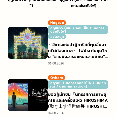
ี)
ศกาลประดับไฟ)
Nagoya
ฤดูหนาว (หิมะ / ออนเซ็น / เทศกาล
ประดับไฟ)
สวนสนุก
～วิหารแห่งปาฏิหาริย์ที่ผุดขึ้นจา
กใต้ท้องทะเล～ ไฟประดับชุดให
ม่ “ชายนิงอาร์ชแห่งความลี้ลับ”
(神秘のシャイニングアーチ)
05.08.2026
Others
ฤดูร้อน (เทศกาลดอกไม้ไฟ / เที่ยวท
ะเล / งานเทศกาลต่างๆ)
ยอดผู้เข้าชม『นิทรรศการภาพอุ
กิโยะเอะเคลื่อนไหว HIROSHIMA
(動き出す浮世絵展 HIROSHIM
A)』ทะลุ 10,000 คน! พร้อมเผ
04.08.2026