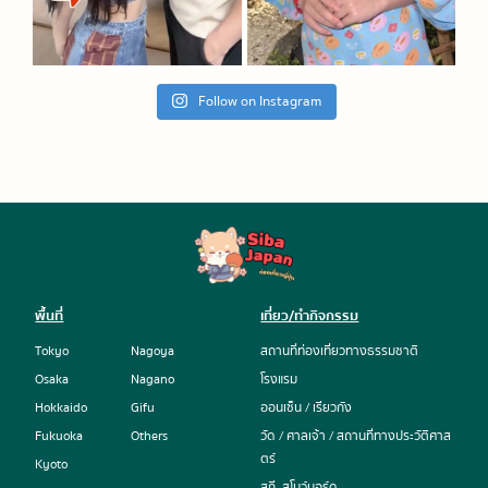
Follow on Instagram
พื้นที่
เที่ยว/ทำกิจกรรม
Tokyo
Nagoya
สถานที่ท่องเที่ยวทางธรรมชาติ
Osaka
Nagano
โรงแรม
Hokkaido
Gifu
ออนเซ็น / เรียวกัง
Fukuoka
Others
วัด / ศาลเจ้า / สถานที่ทางประวัติศาส
ตร์
Kyoto
สกี, สโนว์บอร์ด