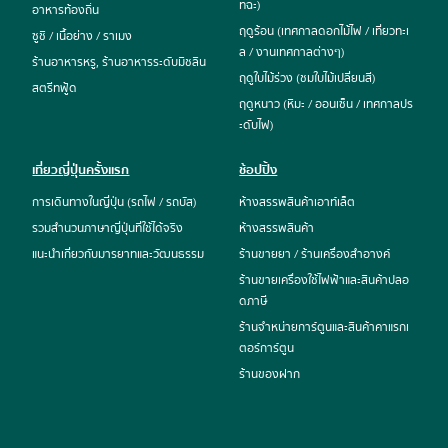
ทฉะ)
อาหารท้องถิ่น
ฤดูร้อน (เทศกาลดอกไม้ไฟ / เที่ยวทะเ
ซูชิ / เนื้อย่าง / ราเมง
ล / งานเทศกาลต่างๆ)
ร้านอาหารหรู, ร้านอาหารระดับมิชลิน
ฤดูใบไม้ร่วง (ชมใบไม้เปลี่ยนสี)
สตรีทฟู้ด
ฤดูหนาว (หิมะ / ออนเซ็น / เทศกาลปร
ะดับไฟ)
เที่ยวญี่ปุ่นครั้งแรก
ช้อปปิ้ง
การเดินทางในญี่ปุ่น (รถไฟ / รถบัส)
ห้างสรรพสินค้าเอาท์เล็ต
รวมสำนวนภาษาญี่ปุ่นที่ใช้ได้จริง
ห้างสรรพสินค้า
แนะนำเกี่ยวกับมารยาทและวัฒนธรรม
ร้านขายยา / ร้านเครื่องสำอางค์
ร้านขายเครื่องใช้ไฟฟ้าและสินค้าปลอ
ดภาษี
ร้านจำหน่ายการ์ตูนและสินค้าคาแรกเ
ตอร์การ์ตูน
ร้านของฝาก