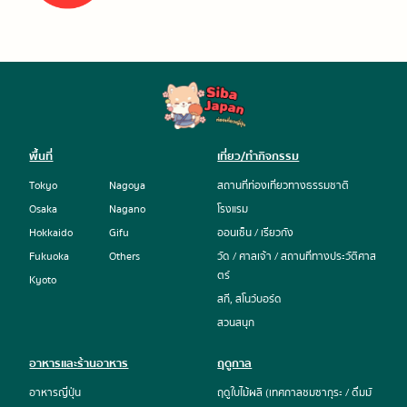
พื้นที่
เที่ยว/ทำกิจกรรม
Tokyo
Nagoya
สถานที่ท่องเที่ยวทางธรรมชาติ
Osaka
Nagano
โรงแรม
Hokkaido
Gifu
ออนเซ็น / เรียวกัง
Fukuoka
Others
วัด / ศาลเจ้า / สถานที่ทางประวัติศาส
ตร์
Kyoto
สกี, สโนว์บอร์ด
สวนสนุก
อาหารและร้านอาหาร
ฤดูกาล
อาหารญี่ปุ่น
ฤดูใบไม้ผลิ (เทศกาลชมซากุระ / ดื่มมั