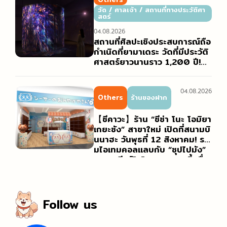
นเต็มไปด้วยสีสัน
วัด / ศาลเจ้า / สถานที่ทางประวัติศา
สตร์
04.08.2026
สถานที่ศิลปะเชิงประสบการณ์ถือ
กำเนิดที่ยามาเดระ วัดที่มีประวัติ
ศาสตร์ยาวนานราว 1,200 ปี!
“Yamadera Galleria” แกรนด์
โอเพนนิ่งเดือนตุลาคม 2026
04.08.2026
Others
ร้านของฝาก
【ชีคาวะ】ร้าน “ชีซ่า โนะ โอมิยา
เกยะซัง” สาขาใหม่ เปิดที่สนามบิ
นนาฮะ วันพุธที่ 12 สิงหาคม! รว
มไอเทมคอลแลบกับ “ซุปไปมัง”
และ “เบียร์โอไรออน” ของขึ้นชื่อ
ประจำโอกินาว่าไว้อย่างจุใจ!
Follow us