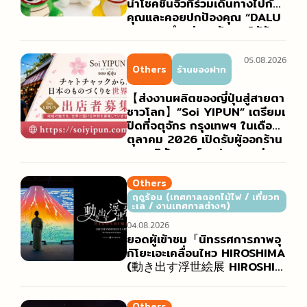
นำโชคชิ้นจิ๋วที่ร่วมเดินทางไปกับ
คุณและคอยปกป้องคุณ “DALU
LU” วางจำหน่ายแล้วและได้รับค
วามนิยมอย่างสูง
05.08.2026
Others
ร้านของฝาก
【ส่งงานผลิตของญี่ปุ่นสู่สายตา
ชาวโลก】”Soi YIPUN” เตรียมเ
ปิดที่จตุจักร กรุงเทพฯ ในเดือน
ตุลาคม 2026 เปิดรับผู้ออกร้าน
จากบริษัท องค์กรปกครองส่วน
ท้องถิ่น และครีเอเตอร์ทั่วประเทศ
ญี่ปุ่น
Others
ฤดูร้อน (เทศกาลดอกไม้ไฟ / เที่ยวท
ะเล / งานเทศกาลต่างๆ)
04.08.2026
ยอดผู้เข้าชม『นิทรรศการภาพอุ
กิโยะเอะเคลื่อนไหว HIROSHIMA
(動き出す浮世絵展 HIROSHIM
A)』ทะลุ 10,000 คน! พร้อมเผ
ยภาพบรรยากาศงานที่ฮิโรชิมะอั
Others