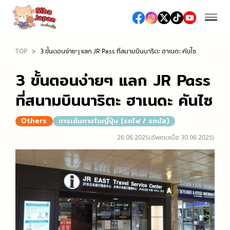
TOP
3 ขั้นตอนง่ายๆ แลก JR Pass ที่สนามบินนาริตะ ฮาเนดะ คันไซ
ฤดูกาล
3 ขั้นตอนง่ายๆ แลก JR Pass
ฤดูใบไม้ผลิ (เทศกาลชมซากุระ / ดื่มมัทฉะ)
ที่สนามบินนาริตะ ฮาเนดะ คันไซ
อาหารและร้านอาหาร
ฤดูร้อน (เทศกาลดอกไม้ไฟ / เที่ยวทะเล / งานเทศกาลต่าง
Others
การเดินทางในญี่ปุ่น (รถไฟ / รถบัส)
อาหารญี่ปุ่น
ๆ)
ช้อปปิ้ง
26.06.2025
(อัพเดตเมื่อ 30.06.2025)
อาหารท้องถิ่น
ฤดูใบไม้ร่วง (ชมใบไม้เปลี่ยนสี)
ห้างสรรพสินค้าเอาท์เล็ต
ซูชิ / เนื้อย่าง / ราเมง
ฤดูหนาว (หิมะ / ออนเซ็น / เทศกาลประดับไฟ)
เที่ยว/ทำกิจกรรม
ห้างสรรพสินค้า
ร้านอาหารหรู, ร้านอาหารระดับมิชลิน
สถานที่ท่องเที่ยวทางธรรมชาติ
ร้านขายยา / ร้านเครื่องสำอางค์
สตรีทฟู้ด
เที่ยวญี่ปุ่นครั้งแรก
โรงแรม
ร้านขายเครื่องใช้ไฟฟ้าและสินค้าปลอดภาษี