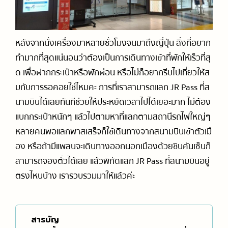
การเดินทางในญี่ปุ่น (รถไฟ / รถบัส)
ออนเซ็น / เรียวกัง
ร้านจำหน่ายการ์ตูนและสินค้าคาแรกเตอร์การ์ตูน
รวมสำนวนภาษาญี่ปุ่นที่ใช้ได้จริง
วัด / ศาลเจ้า / สถานที่ทางประวัติศาสตร์
ร้านของฝาก
แนะนำเกี่ยวกับมารยาทและวัฒนธรรม
สกี, สโนว์บอร์ด
หลังจากนั่งเครื่องมาหลายชั่วโมงจนมาถึงญี่ปุ่น สิ่งที่อยาก
ทำมากที่สุดแน่นอนว่าต้องเป็นการเดินทางเข้าที่พักให้เร็วที่สุ
สวนสนุก
ด เพื่อฝากกระเป๋าหรือพักผ่อน หรือไม่ก็อยากรีบไปเที่ยวให้ส
มกับการรอคอยใช่ไหมคะ การที่เราสามารถแลก JR Pass ที่ส
นามบินได้เลยทันทีช่วยให้ประหยัดเวลาไปได้เยอะมาก ไม่ต้อง
แบกกระเป๋าหนักๆ แล้วไปตามหาที่แลกตามสถานีรถไฟใหญ่ๆ
หลายคนพอแลกพาสเสร็จก็ใช้เดินทางจากสนามบินเข้าตัวเมื
อง หรือถ้ามีแพลนจะเดินทางออกนอกเมืองด้วยชินคันเซ็นก็
สามารถจองตั๋วได้เลย แล้วพิกัดแลก JR Pass ที่สนามบินอยู่
ตรงไหนบ้าง เรารวบรวมมาให้แล้วค่ะ
สารบัญ