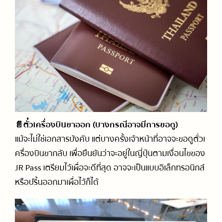
📄ตั๋วเครื่องบินขาออก (บางกรณีอาจมีการขอดู)
แม้จะไม่ใช่เอกสารบังคับ แต่บางครั้งเจ้าหน้าที่อาจจะขอดูตั๋วเ
ครื่องบินขากลับ เพื่อยืนยันว่าจะอยู่ในญี่ปุ่นตามเงื่อนไขของ
JR Pass เตรียมไว้เผื่อจะดีที่สุด อาจจะเป็นแบบอิเล็กทรอนิกส์
หรือปริ้นออกมาเผื่อไว้ก็ได้