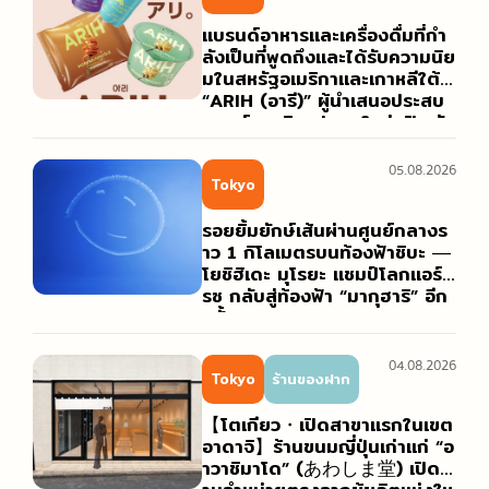
แบรนด์อาหารและเครื่องดื่มที่กำ
ลังเป็นที่พูดถึงและได้รับความนิย
มในสหรัฐอเมริกาและเกาหลีใต้
“ARIH (อารี)” ผู้นำเสนอประสบ
การณ์การกินรูปแบบใหม่ เปิดตัว
ในญี่ปุ่นเป็นครั้งแรก!
05.08.2026
Tokyo
รอยยิ้มยักษ์เส้นผ่านศูนย์กลางร
าว 1 กิโลเมตรบนท้องฟ้าชิบะ ―
โยชิฮิเดะ มุโรยะ แชมป์โลกแอร์เ
รซ กลับสู่ท้องฟ้า “มากุฮาริ” อีก
ครั้ง
04.08.2026
Tokyo
ร้านของฝาก
【โตเกียว・เปิดสาขาแรกในเขต
อาดาจิ】ร้านขนมญี่ปุ่นเก่าแก่ “อ
าวาชิมาโด” (あわしま堂) เปิดร้