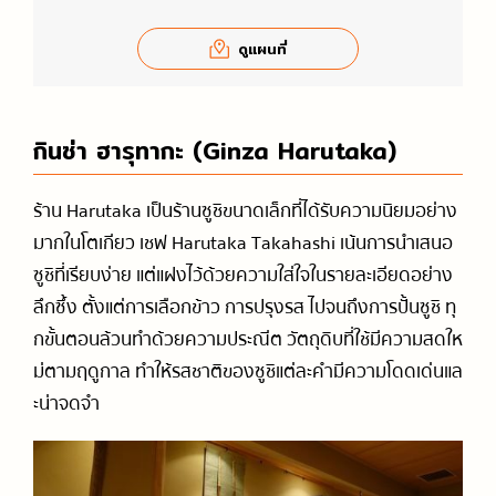
ดูแผนที่
กินซ่า ฮารุทากะ (Ginza Harutaka)
ร้าน Harutaka เป็นร้านซูชิขนาดเล็กที่ได้รับความนิยมอย่าง
มากในโตเกียว เชฟ Harutaka Takahashi เน้นการนำเสนอ
ซูชิที่เรียบง่าย แต่แฝงไว้ด้วยความใส่ใจในรายละเอียดอย่าง
ลึกซึ้ง ตั้งแต่การเลือกข้าว การปรุงรส ไปจนถึงการปั้นซูชิ ทุ
กขั้นตอนล้วนทำด้วยความประณีต วัตถุดิบที่ใช้มีความสดให
ม่ตามฤดูกาล ทำให้รสชาติของซูชิแต่ละคำมีความโดดเด่นแล
ะน่าจดจำ