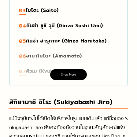
ไซโตะ (Saito)
03
กินซ่า ซูชิ อุมิ (Ginza Sushi Umi)
04
กินซ่า ฮารุทากะ (Ginza Harutaka)
05
อามาโมโตะ (Amamoto)
06
คิวเบ (Kyubey)
07
Show More
แวะคุยสักนิด🐶🌸
08
สึกิยาบาชิ จิโระ (Sukiyabashi Jiro)
แม้ปัจจุบันจะไม่ได้เปิดให้บริการในรูปแบบเดิมแล้ว แต่ชื่อของ S
ukiyabashi Jiro ยังคงก้องกังวานในฐานะสัญลักษณ์แห่ง
ความสมบูรณ์แบบของซูชิ ภายใต้การดูแลของ Jiro Ono เช