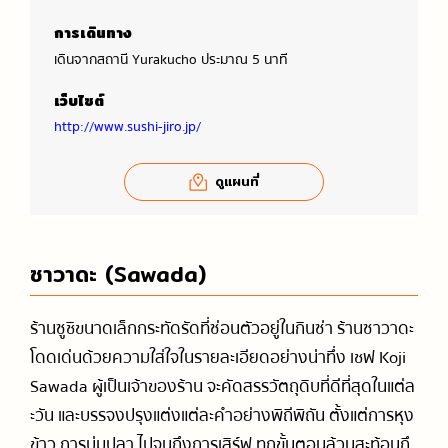
การเดินทาง
เดินจากสถานี Yurakucho ประมาณ 5 นาที
เว็บไซต์
http://www.sushi-jiro.jp/
ดูแผนที่
ซาวาดะ (Sawada)
ร้านซูชิขนาดเล็กกระทัดรัดที่ซ่อนตัวอยู่ในกินซ่า ร้านซาวาดะ
โดดเด่นด้วยความใส่ใจในรายละเอียดอย่างน่าทึ่ง เชฟ Koji
Sawada ผู้เป็นเจ้าของร้าน จะคัดสรรวัตถุดิบที่ดีที่สุดในแต่ล
ะวัน และบรรจงปรุงแต่งแต่ละคำอย่างพิถีพิถัน ตั้งแต่การหุง
ข้าว การบ่มปลา ไปจนถึงการเสิร์ฟ ทุกขั้นตอนล้วนสะท้อนถึ