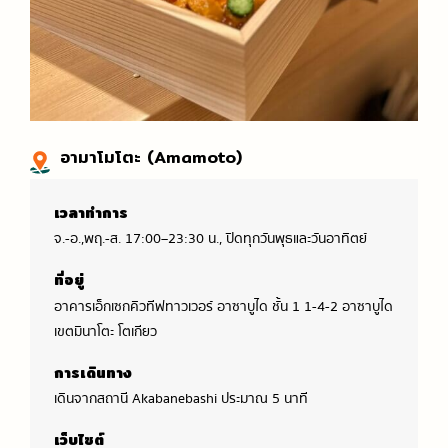
อามาโมโตะ (Amamoto)
เวลาทำการ
จ.-อ.,พฤ.-ส. 17:00–23:30 น., ปิดทุกวันพุธและวันอาทิตย์
ที่อยู่
อาคารเอ็กเซกคิวทีฟทาวเวอร์ อาซาบูได ชั้น 1 1-4-2 อาซาบูได
เขตมินาโตะ โตเกียว
การเดินทาง
เดินจากสถานี Akabanebashi ประมาณ 5 นาที
เว็บไซต์