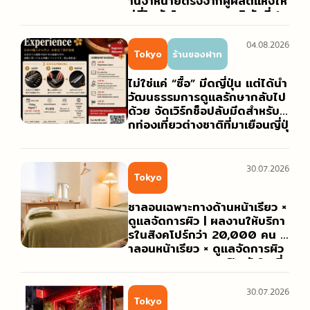
านจำหน่ายตรงจากผู้ผลิตแห่งให
ม่ที่โกตันโนะ เขตอาดาจิ วันที่ 1
สิงหาคม 2026
04.08.2026
Tokyo
ร้านของฝาก
ไม่ใช่แค่ “ซื้อ” มีดญี่ปุ่น แต่ได้นำ
วัฒนธรรมการดูแลรักษากลับไป
ด้วย จัดเวิร์กช็อปลับมีดสำหรับนั
กท่องเที่ยวต่างชาติที่มาเยือนญี่ปุ่
น
30.07.2026
Tokyo
ซาลอนเฉพาะทางด้านหน้าเรียว ×
ดูแลจัดการผิว | ผลงานให้บริกา
รในสิงคโปร์กว่า 20,000 คน ซ
าลอนหน้าเรียว × ดูแลจัดการผิว
“Atelier Kogao” เปิดตัวในญี่
ปุ่นครั้งแรกที่ย่านโอโมเตซันโด
[30 ก.ค.]
30.07.2026
Tokyo