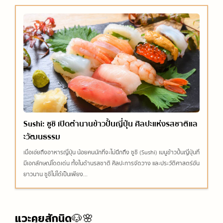
Sushi: ซูชิ เปิดตำนานข้าวปั้นญี่ปุ่น ศิลปะแห่งรสชาติแล
ะวัฒนธรรม
เมื่อเอ่ยถึงอาหารญี่ปุ่น น้อยคนนักที่จะไม่นึกถึง ซูชิ (Sushi) เมนูข้าวปั้นญี่ปุ่นที่
มีเอกลักษณ์โดดเด่น ทั้งในด้านรสชาติ ศิลปะการจัดวาง และประวัติศาสตร์อัน
ยาวนาน ซูชิไม่ได้เป็นเพียง...
แวะคุยสักนิด🐶🌸