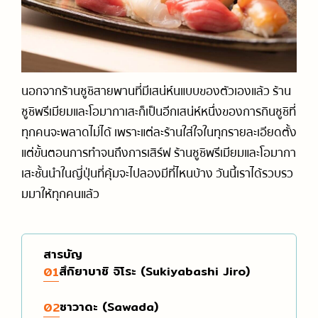
การเดินทางในญี่ปุ่น (รถไฟ / รถบัส)
ออนเซ็น / เรียวกัง
ร้านจำหน่ายการ์ตูนและสินค้าคาแรกเตอร์การ์ตูน
รวมสำนวนภาษาญี่ปุ่นที่ใช้ได้จริง
วัด / ศาลเจ้า / สถานที่ทางประวัติศาสตร์
ร้านของฝาก
แนะนำเกี่ยวกับมารยาทและวัฒนธรรม
สกี, สโนว์บอร์ด
สวนสนุก
นอกจากร้านซูชิสายพานที่มีเสน่ห์นแบบของตัวเองแล้ว ร้าน
ซูชิพรีเมียมและโอมากาเสะก็เป็นอีกเสน่ห์หนึ่งของการกินซูชิที่
ทุกคนจะพลาดไม่ได้ เพราะแต่ละร้านใส่ใจในทุกรายละเอียดตั้ง
แต่ขั้นตอนการทำจนถึงการเสิร์ฟ ร้านซูชิพรีเมียมและโอมากา
เสะชั้นนำในญี่ปุ่นที่คุ้มจะไปลองมีที่ไหนบ้าง วันนี้เราได้รวบรว
มมาให้ทุกคนแล้ว
สารบัญ
สึกิยาบาชิ จิโระ (Sukiyabashi Jiro)
01
ซาวาดะ (Sawada)
02