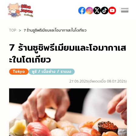
TOP
7 ร้านซูชิพรีเมียมและโอมากาเสะในโตเกียว
ฤดูกาล
7 ร้านซูชิพรีเมียมและโอมากาเส
ฤดูใบไม้ผลิ (เทศกาลชมซากุระ / ดื่มมัทฉะ)
ะในโตเกียว
อาหารและร้านอาหาร
ฤดูร้อน (เทศกาลดอกไม้ไฟ / เที่ยวทะเล / งานเทศกาลต่าง
Tokyo
ซูชิ / เนื้อย่าง / ราเมง
อาหารญี่ปุ่น
ๆ)
ช้อปปิ้ง
27.05.2025
(อัพเดตเมื่อ 08.07.2025)
อาหารท้องถิ่น
ฤดูใบไม้ร่วง (ชมใบไม้เปลี่ยนสี)
ห้างสรรพสินค้าเอาท์เล็ต
ซูชิ / เนื้อย่าง / ราเมง
ฤดูหนาว (หิมะ / ออนเซ็น / เทศกาลประดับไฟ)
เที่ยว/ทำกิจกรรม
ห้างสรรพสินค้า
ร้านอาหารหรู, ร้านอาหารระดับมิชลิน
สถานที่ท่องเที่ยวทางธรรมชาติ
ร้านขายยา / ร้านเครื่องสำอางค์
สตรีทฟู้ด
เที่ยวญี่ปุ่นครั้งแรก
โรงแรม
ร้านขายเครื่องใช้ไฟฟ้าและสินค้าปลอดภาษี