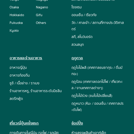
Osaka
Nagano
โรงแรม
Hokkaido
Gifu
ออนเซ็น / เรียวกัง
Fukuoka
Others
วัด / ศาลเจ้า / สถานที่ทางประวัติศาส
ตร์
Kyoto
สกี, สโนว์บอร์ด
สวนสนุก
อาหารและร้านอาหาร
ฤดูกาล
อาหารญี่ปุ่น
ฤดูใบไม้ผลิ (เทศกาลชมซากุระ / ดื่มมั
ทฉะ)
อาหารท้องถิ่น
ฤดูร้อน (เทศกาลดอกไม้ไฟ / เที่ยวทะเ
ซูชิ / เนื้อย่าง / ราเมง
ล / งานเทศกาลต่างๆ)
ร้านอาหารหรู, ร้านอาหารระดับมิชลิน
ฤดูใบไม้ร่วง (ชมใบไม้เปลี่ยนสี)
สตรีทฟู้ด
ฤดูหนาว (หิมะ / ออนเซ็น / เทศกาลปร
ะดับไฟ)
เที่ยวญี่ปุ่นครั้งแรก
ช้อปปิ้ง
การเดินทางในญี่ปุ่น (รถไฟ / รถบัส)
ห้างสรรพสินค้าเอาท์เล็ต