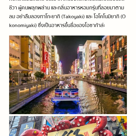
ชีวา ผู้คนพลุกพล่าน และกลิ่นอาหารหอมกรุ่นที่ลอยมาตาม
ลม อย่าลืมลองทาโกะยากิ (Takoyaki) และ โอโคโนมิยากิ (O
konomiyaki) ซึ่งเป็นอาหารขึ้นชื่อของโอซาก้าล่ะ