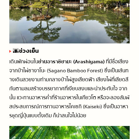
🌆ช่วงเย็น
เดินพักผ่อนใน
ย่านอาราชิยามะ (Arashiyama)
ที่มีชื่อเสียง
จากป่าไผ่ซางาโนะ (Sagano Bamboo Forest) ซึ่งเป็นเส้นท
างเดินสวยงามท่ามกลางป่าไผ่สูงเสียดฟ้า เสียงไผ่ที่เสียดสี
กันตามลมสร้างบรรยากาศที่เงียบสงบและน่าประทับใจ จาก
นั้น แวะทานอาหารค่ำที่ร้านอาหารในเกียวโต หรือจะลองสัมผั
สประสบการณ์การทานอาหารไคเซกิ (Kaiseki) ซึ่งเป็นอาหา
รชุดญี่ปุ่นแบบดั้งเดิม ก็น่าสนใจไม่น้อย