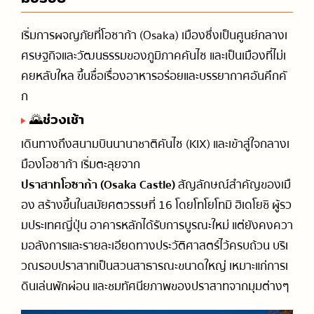
Day 4 นารา - เมืองแห่งกวางและความศ
04
รัทธา
เริ่มการผจญภัยที่โอซาก้า (Osaka) เมืองซึ่งเป็นศูนย์กลางเ
🌄ช่วงเช้า
☀️ช่วงบ่าย
ศรษฐกิจและวัฒนธรรมของภูมิภาคคันไซ และเป็นเมืองที่ไม่เ
🌆ช่วงเย็น
คยหลับใหล ขึ้นชื่อเรื่องอาหารอร่อยและบรรยากาศอันคึกคั
ก
แวะคุยสักนิด🐶🌸
05
🌄ช่วงเช้า
เดินทางถึงสนามบินนานาชาติคันไซ (KIX) และเข้าสู่ใจกลางเ
มืองโอซาก้า เริ่มตะลุยจาก
ปราสาทโอซาก้า (Osaka Castle)
สัญลักษณ์สำคัญของเมื
อง สร้างขึ้นในสมัยศตวรรษที่ 16 โดยโทโยโทมิ ฮิเดโยชิ ผู้รว
มประเทศญี่ปุ่น อาคารหลักได้รับการบูรณะใหม่ แต่ยังคงควา
มอลังการและรายละเอียดทางประวัติศาสตร์ไว้ครบถ้วน บริเ
วณรอบปราสาทเป็นสวนสาธารณะขนาดใหญ่ เหมาะแก่การเ
ดินเล่นพักผ่อน และชมทัศนียภาพของปราสาทจากมุมต่างๆ