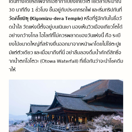
เดินทางโดยรถไฟจากโอซาก้าไปยังเกียวโต ใช้เวลาประมาณ
30 นาทีถึง 1 ชั่วโมง ขึ้นอยู่กับประเภทรถไฟ และเริ่มทริปกันที่
วัดคิโยมิซุ (Kiyomizu-dera Temple)
หรือที่รู้จักกันในชื่อวั
ดน้ำใส วัดแห่งนี้ตั้งอยู่บนเนินเขา มองเห็นวิวเมืองเกียวโตได้
อย่างกว้างไกล ไฮไลท์ที่ไม่ควรพลาดของวันแห่งนี้ คือ ระเบี
ยงไม้ขนาดใหญ่ที่สร้างยื่นออกมาจากหน้าผาโดยไม่ใช้ตะปูแ
ม้แต่ตัวเดียว และเมื่อมาถึงที่นี่ อย่าลืมลองดื่มน้ำศักดิ์สิทธิ์จ
ากน้ำตกโอโตวะ (Otowa Waterfall) ที่เชื่อกันว่าจะนำโชคดีม
าให้