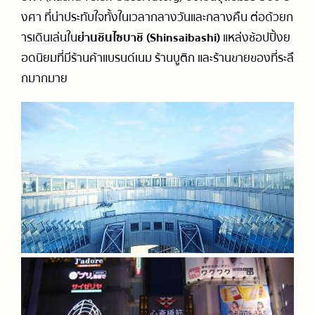
งศา ที่น่าประทับใจทั้งในเวลากลางวันและกลางคืน ต่อด้วยก
ารเดินเล่นใน
ย่านชินไซบาชิ (Shinsaibashi)
แหล่งช้อปปิ้งย
อดนิยมที่มีร้านค้าแบรนด์เนม ร้านบูติก และร้านขายของที่ระลึ
กมากมาย