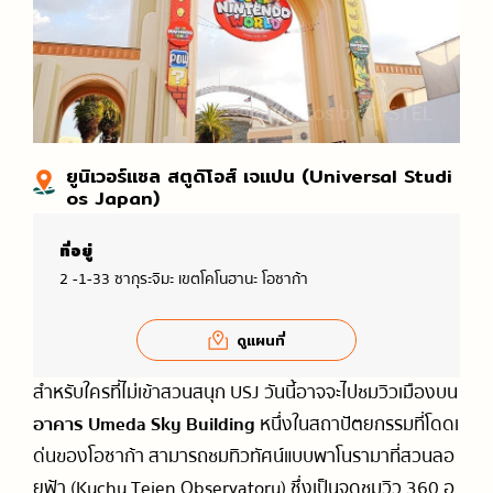
ยูนิเวอร์แซล สตูดิโอส์ เจแปน (Universal Studi
os Japan)
ที่อยู่
2 -1-33 ซากุระจิมะ เขตโคโนฮานะ โอซาก้า
ดูแผนที่
สำหรับใครที่ไม่เข้าสวนสนุก USJ วันนี้อาจจะไปชมวิวเมืองบน
อาคาร Umeda Sky Building
หนึ่งในสถาปัตยกรรมที่โดดเ
ด่นของโอซาก้า สามารถชมทิวทัศน์แบบพาโนรามาที่สวนลอ
ยฟ้า (Kuchu Teien Observatory) ซึ่งเป็นจุดชมวิว 360 อ