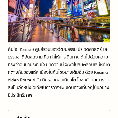
การเดินทางในญี่ปุ่น (รถไฟ / รถบัส)
ออนเซ็น / เรียวกัง
ร้านจำหน่ายการ์ตูนและสินค้าคาแรกเตอร์การ์ตูน
รวมสำนวนภาษาญี่ปุ่นที่ใช้ได้จริง
วัด / ศาลเจ้า / สถานที่ทางประวัติศาสตร์
ร้านของฝาก
แนะนำเกี่ยวกับมารยาทและวัฒนธรรม
สกี, สโนว์บอร์ด
สวนสนุก
คันไซ (Kansai) ศูนย์รวมของวัฒนธรรม ประวัติศาสตร์ และ
ธรรมชาติอันงดงาม ที่จะทำให้การเดินทางเต็มไปด้วยความ
ทรงจำอันน่าประทับใจ บทความนี้ จะพาไปสัมผัสกับเสน่ห์ที่แต
กต่างกันของแต่ละเมืองในคันไซอย่างเต็มอิ่ม ด้วย Kasai G
olden Route 4 วัน ที่ครอบคลุมเกียวโต โอซาก้า และนารา แ
ละเป็นอีกหนึ่งไอเดียในการวางแผนเดินทางเที่ยวญี่ปุ่นอย่าง
มีประสิทธิภาพ
สารบัญ