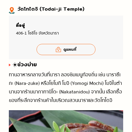
วัดโทไดจิ (Todai-ji Temple)
ที่อยู่
406-1 โซชิโจ จังหวัดนารา
ดูแผนที่
☀️ช่วงบ่าย
ทานอาหารกลางวันที่นารา ลองชิมเมนูท้องถิ่น เช่น นาราซึเ
กะ (Nara-zuke) หรือโยโมกิ โมจิ (Yomogi Mochi) โมจิในตำ
นานจากร้านนากาทานิโดะ (Nakatanidou) จากนั้น เลือกซื้อ
ของที่ระลึกจากร้านค้าในบริเวณสวนนาราและวัดโทไดจิ