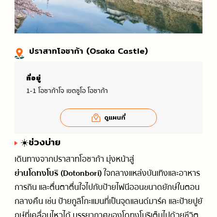
ปราสาทโอซาก้า (Osaka Castle)
ที่อยู่
1-1 โอซาก้าโจ เขตชูโอ โอซาก้า
ดูแผนที่
☀️ช่วงบ่าย
เดินทางจากปราสาทโอซาก้า มุ่งหน้าสู่
ย่านโดทงโบริ (Dotonbori)
ใจกลางแหล่งบันเทิงและอาหาร
การกิน และตื่นตาตื่นใจไปกับป้ายไฟนีออนขนาดยักษ์ในตอน
กลางคืน เช่น ป้ายกูลิโกะแมนที่เป็นจุดแลนด์มาร์ค และป้ายปูยั
กษ์ที่เคลื่อนไหวได้ บรรยากาศของโดทงโบริเต็มไปด้วยชีวิต