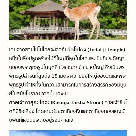
เดินจากสวนไปไม่ไกลจะเจอกับ
วัดโทไดจิ (Todai-ji Temple)
หนึ่งในสิ่งปลูกสร้างไม้ที่ใหญ่ที่สุดในโลก และเป็นที่ประดิษฐา
นของพระพุทธรูปไดบุตสึ (Daibutsu) ขนาดใหญ่ ซึ่งเป็นพระ
พุทธรูปสำริดที่สูงถึง 15 เมตร ความยิ่งใหญ่ของวัดและพระ
พุทธรูป ทำให้ทึ่งในความสามารถในการสร้างสรรค์ของมนุษ
ย์ในสมัยโบราณ จากนั้นแวะชม
ศาลเจ้าคาสุกะ ไทฉะ (Kasuga Taisha Shrine)
ศาลเจ้าชินโ
ตที่มีชื่อเสียง โดดเด่นด้วยตะเกียงหินและตะเกียงทองแดงนั
บพันที่แขวนประดับอยู่รอบศาลเจ้า