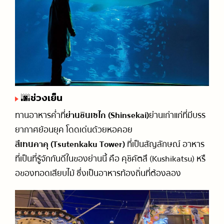
🌆ช่วงเย็น
ทานอาหารค่ำที่
ย่านชินเซไก (Shinsekai)
ย่านเก่าแก่ที่มีบรร
ยากาศย้อนยุค โดดเด่นด้วยหอคอย
สึเทนคาคุ (Tsutenkaku Tower)
ที่เป็นสัญลักษณ์ อาหาร
ที่เป็นที่รู้จักกันดีในของย่านนี้ คือ คุชิคัตสึ (Kushikatsu) หรื
อของทอดเสียบไม้ ซึ่งเป็นอาหารท้องถิ่นที่ต้องลอง