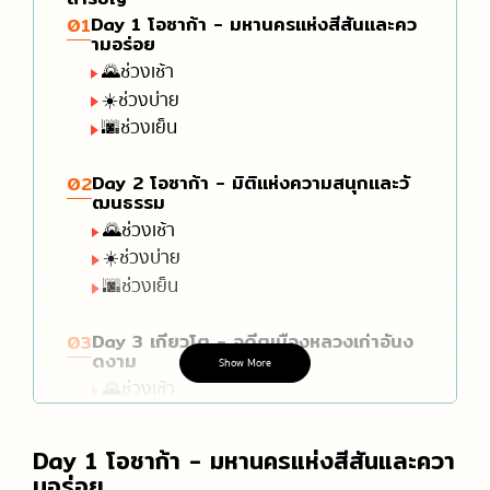
Day 1 โอซาก้า - มหานครแห่งสีสันและคว
01
ามอร่อย
🌄ช่วงเช้า
☀️ช่วงบ่าย
🌆ช่วงเย็น
Day 2 โอซาก้า - มิติแห่งความสนุกและวั
02
ฒนธรรม
🌄ช่วงเช้า
☀️ช่วงบ่าย
🌆ช่วงเย็น
Day 3 เกียวโต - อดีตเมืองหลวงเก่าอันง
03
ดงาม
Show More
🌄ช่วงเช้า
☀️ช่วงบ่าย
🌆ช่วงเย็น
Day 1 โอซาก้า - มหานครแห่งสีสันและควา
มอร่อย