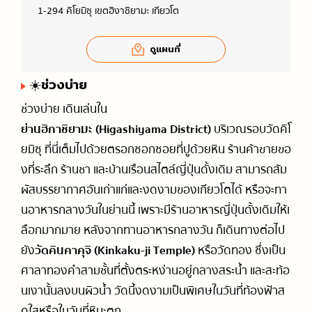
1-294 คิโยมิซุ เขตฮิงาชิยามะ เกียวโต
ดูแผนที่
☀️ช่วงบ่าย
ช่วงบ่าย เดินเล่นใน
ย่านฮิกาชิยามะ (Higashiyama District)
บริเวณรอบวัดคิโ
ยมิซุ ที่นี่เต็มไปด้วยตรอกซอกซอยที่ปูด้วยหิน ร้านค้าขายขอ
งที่ระลึก ร้านชา และบ้านเรือนสไตล์ญี่ปุ่นดั้งเดิม สามารถสัม
ผัสบรรยากาศอันเก่าแก่และงดงามของเกียวโตได้ หรือจะทา
นอาหารกลางวันในย่านนี้ เพราะมีร้านอาหารญี่ปุ่นดั้งเดิมให้เ
ลือกมากมาย หลังจากทานอาหารกลางวัน ก็เดินทางต่อไป
ยัง
วัดคินคาคุจิ (Kinkaku-ji Temple)
หรือวัดทอง ซึ่งเป็น
ศาลาทองคำสามชั้นที่ตั้งตระหง่านอยู่กลางสระน้ำ และสะท้อ
นเงานั้นลงบนผิวน้ำ วัดนี้งดงามเป็นพิเศษในวันที่ท้องฟ้าส
ดใสหรือในวันที่หิมะตก