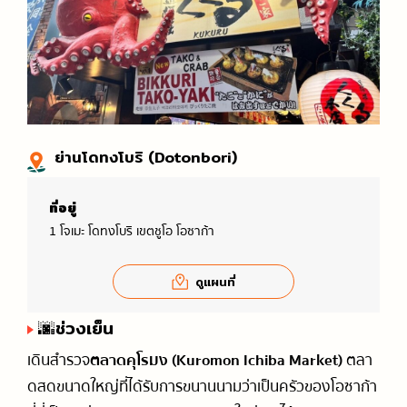
ย่านโดทงโบริ (Dotonbori)
ที่อยู่
1 โจเมะ โดทงโบริ เขตชูโอ โอซาก้า
ดูแผนที่
🌆ช่วงเย็น
เดินสำรวจ
ตลาดคุโรมง (Kuromon Ichiba Market)
ตลา
ดสดขนาดใหญ่ที่ได้รับการขนานนามว่าเป็นครัวของโอซาก้า