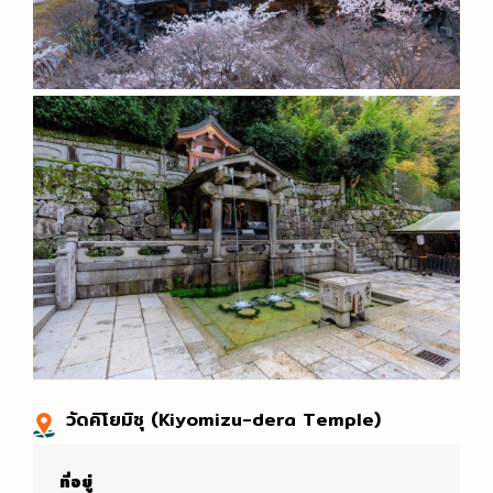
วัดคิโยมิซุ (Kiyomizu-dera Temple)
ที่อยู่