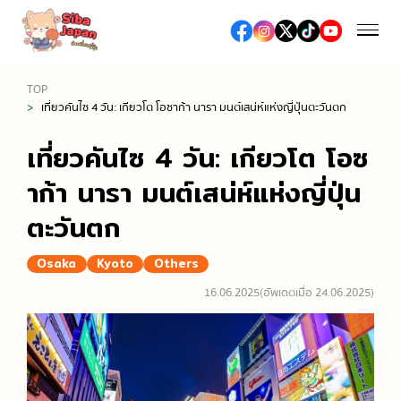
TOP
เที่ยวคันไซ 4 วัน: เกียวโต โอซาก้า นารา มนต์เสน่ห์แห่งญี่ปุ่นตะวันตก
ฤดูกาล
เที่ยวคันไซ 4 วัน: เกียวโต โอซ
ฤดูใบไม้ผลิ (เทศกาลชมซากุระ / ดื่มมัทฉะ)
อาหารและร้านอาหาร
าก้า นารา มนต์เสน่ห์แห่งญี่ปุ่น
ฤดูร้อน (เทศกาลดอกไม้ไฟ / เที่ยวทะเล / งานเทศกาลต่าง
ตะวันตก
อาหารญี่ปุ่น
ๆ)
ช้อปปิ้ง
อาหารท้องถิ่น
ฤดูใบไม้ร่วง (ชมใบไม้เปลี่ยนสี)
Osaka
Kyoto
Others
ห้างสรรพสินค้าเอาท์เล็ต
ซูชิ / เนื้อย่าง / ราเมง
ฤดูหนาว (หิมะ / ออนเซ็น / เทศกาลประดับไฟ)
16.06.2025
(อัพเดตเมื่อ 24.06.2025)
เที่ยว/ทำกิจกรรม
ห้างสรรพสินค้า
ร้านอาหารหรู, ร้านอาหารระดับมิชลิน
สถานที่ท่องเที่ยวทางธรรมชาติ
ร้านขายยา / ร้านเครื่องสำอางค์
สตรีทฟู้ด
เที่ยวญี่ปุ่นครั้งแรก
โรงแรม
ร้านขายเครื่องใช้ไฟฟ้าและสินค้าปลอดภาษี