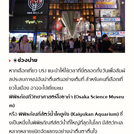
☀️ช่วงบ่าย
หากเลือกเที่ยว USJ แนะนำให้ใช้เวลาที่นี่ตลอดทั้งวันเพื่อสัมผั
สประสบการณ์อันน่าตื่นเต้นอย่างเต็มที่ สำหรับคนที่เลือกเที่
ยวในเมือง อาจจะไปเยี่ยมชม
พิพิธภัณฑ์วิทยาศาสตร์โอซาก้า (Osaka Science Museu
m)
หรือ
พิพิธภัณฑ์สัตว์น้ำไคยูคัง (Kaiyukan Aquarium)
ซึ่
งเป็นหนึ่งในพิพิธภัณฑ์สัตว์น้ำที่ใหญ่ที่สุดในโลก มีสัตว์ทะเล
หลากหลายชนิดจัดแสดงอย่างน่าตื่นตาตื่นใจ