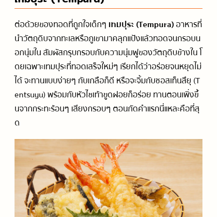
ต่อด้วยของทอดที่ถูกใจเด็กๆ
เทมปุระ (Tempura)
อาหารที่
นำวัตถุดิบจากทะเลหรือภูเขามาคลุกแป้งแล้วทอดจนกรอบน
อกนุ่มใน สัมผัสกรุบกรอบกับความนุ่มฟูของวัตถุดิบข้างใน โ
ดยเฉพาะเทมปุระที่ทอดเสร็จใหม่ๆ เรียกได้ว่าอร่อยจนหยุดไม่
ได้ จะทานแบบง่ายๆ กับเกลือก็ดี หรือจะจิ้มกับซอสเท็นสึยุ (T
entsuyu) พร้อมกับหัวไชเท้าขูดฝอยก็อร่อย ทานตอนเพิ่งขึ้
นจากกระทะร้อนๆ เสียงกรอบๆ ตอนกัดคำแรกนี่แหละคือที่สุ
ด