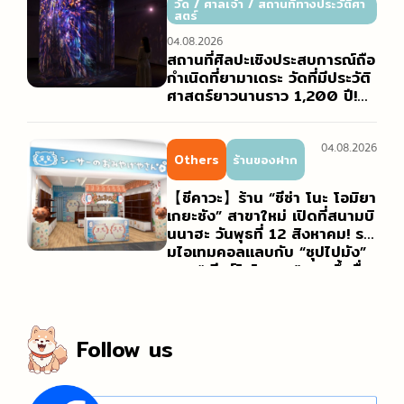
วัด / ศาลเจ้า / สถานที่ทางประวัติศา
สตร์
04.08.2026
สถานที่ศิลปะเชิงประสบการณ์ถือ
กำเนิดที่ยามาเดระ วัดที่มีประวัติ
ศาสตร์ยาวนานราว 1,200 ปี!
“Yamadera Galleria” แกรนด์
โอเพนนิ่งเดือนตุลาคม 2026
04.08.2026
Others
ร้านของฝาก
【ชีคาวะ】ร้าน “ชีซ่า โนะ โอมิยา
เกยะซัง” สาขาใหม่ เปิดที่สนามบิ
นนาฮะ วันพุธที่ 12 สิงหาคม! รว
มไอเทมคอลแลบกับ “ซุปไปมัง”
และ “เบียร์โอไรออน” ของขึ้นชื่อ
ประจำโอกินาว่าไว้อย่างจุใจ!
Follow us