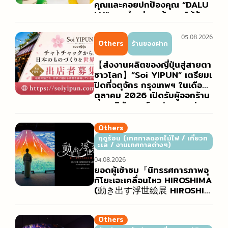
คุณและคอยปกป้องคุณ “DALU
LU” วางจำหน่ายแล้วและได้รับค
วามนิยมอย่างสูง
05.08.2026
Others
ร้านของฝาก
【ส่งงานผลิตของญี่ปุ่นสู่สายตา
ชาวโลก】”Soi YIPUN” เตรียมเ
ปิดที่จตุจักร กรุงเทพฯ ในเดือน
ตุลาคม 2026 เปิดรับผู้ออกร้าน
จากบริษัท องค์กรปกครองส่วน
ท้องถิ่น และครีเอเตอร์ทั่วประเทศ
ญี่ปุ่น
Others
ฤดูร้อน (เทศกาลดอกไม้ไฟ / เที่ยวท
ะเล / งานเทศกาลต่างๆ)
04.08.2026
ยอดผู้เข้าชม『นิทรรศการภาพอุ
กิโยะเอะเคลื่อนไหว HIROSHIMA
(動き出す浮世絵展 HIROSHIM
A)』ทะลุ 10,000 คน! พร้อมเผ
ยภาพบรรยากาศงานที่ฮิโรชิมะอั
นเต็มไปด้วยสีสัน
Others