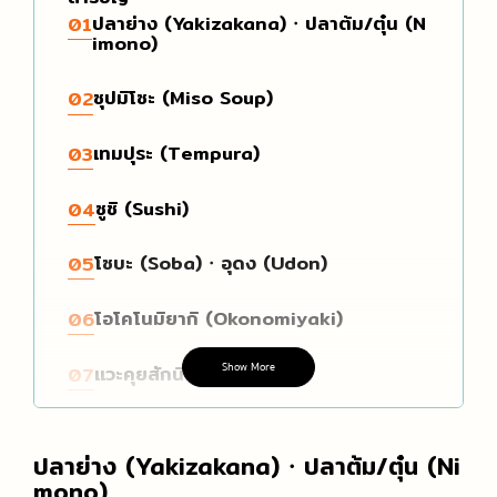
ปลาย่าง (Yakizakana)・ปลาต้ม/ตุ๋น (N
01
imono)
ซุปมิโซะ (Miso Soup)
02
เทมปุระ (Tempura)
03
ซูชิ (Sushi)
04
โซบะ (Soba)・อุดง (Udon)
05
โอโคโนมิยากิ (Okonomiyaki)
06
Show More
แวะคุยสักนิด🐶🌸
07
ปลาย่าง (Yakizakana)・ปลาต้ม/ตุ๋น (Ni
mono)