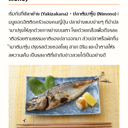
เริ่มกันที่
ปลาย่าง (Yakizakana)・ปลาต้ม/ตุ๋น (Nimono)
เ
มนูยอดฮิตติดครัวของคนญี่ปุ่น ปลาย่างแบบง่ายๆ ที่นำปล
ามาปรุงให้สุกด้วยการย่างบนเตา โรยด้วยเกลือเพื่อดึงรสช
าติอร่อยตามธรรมชาติของปลาออกมา ส่วนปลาหรือผักที่น
ำมาต้ม/ตุ๋น ปรุงรสด้วยซอสโชยุ สาเก มิริน และน้ำตาลให้ร
สหวานเค็ม เป็นรสชาติที่เข้ากับข้าวสวยได้เป็นอย่างดี