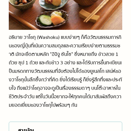
การเดินทางในญี่ปุ่น (รถไฟ / รถบัส)
ออนเซ็น / เรียวกัง
ร้านจำหน่ายการ์ตูนและสินค้าคาแรกเตอร์การ์ตูน
รวมสำนวนภาษาญี่ปุ่นที่ใช้ได้จริง
วัด / ศาลเจ้า / สถานที่ทางประวัติศาสตร์
ร้านของฝาก
แนะนำเกี่ยวกับมารยาทและวัฒนธรรม
สกี, สโนว์บอร์ด
สวนสนุก
อธิบาย วาโชกุ (Washoku) แบบง่ายๆ ก็คือวัฒนธรรมการกิ
นของญี่ปุ่นที่เน้นความสมดุลและความเรียบง่ายตามธรรมช
าติ มักจะยึดตามหลัก "อิจิจู ซันไซ" ซึ่งหมายถึง ข้าวสวย 1
ถ้วย ซุป 1 ถ้วย และกับข้าว 3 อย่าง และได้รับการขึ้นทะเบียนเ
ป็นมรดกทางวัฒนธรรมที่จับต้องไม่ได้ของยูเนสโก เสน่ห์ขอ
งวาโชกุนั้นลึกซึ้งกว่าที่คิด ยิ่งได้เรียนรู้ ก็ยิ่งรู้สึกทึ่งและประทั
บใจ ถึงแม้ว่าโชกุอาจจะดูเป็นเรื่องธรรมดาๆ บนโต๊ะอาหารใน
ชีวิตประจำวัน แต่ในวันนี้อยากจะให้ทุกคนได้มาสัมผัสถึงควา
มยอดเยี่ยมของวาโชกุไปพร้อมๆ กัน
สารบัญ