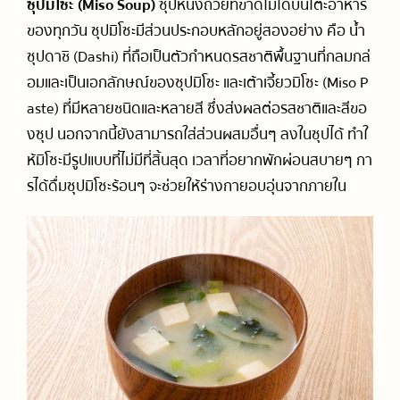
ซุปมิโซะ (Miso Soup)
ซุปหนึ่งถ้วยที่ขาดไม่ได้บนโต๊ะอาหาร
ของทุกวัน ซุปมิโซะมีส่วนประกอบหลักอยู่สองอย่าง คือ น้ำ
ซุปดาชิ (Dashi)
ที่ถือเป็นตัวกำหนดรสชาติพื้นฐานที่กลมกล่
อมและเป็นเอกลักษณ์ของซุปมิโซะ และเต้าเจี้ยวมิโซะ (Miso P
aste) ที่มีหลายชนิดและหลายสี ซึ่งส่งผลต่อรสชาติและสีขอ
งซุป นอกจากนี้ยังสามารถใส่ส่วนผสมอื่นๆ ลงในซุปได้ ทำใ
ห้มิโซะมีรูปแบบที่ไม่มีที่สิ้นสุด เวลาที่อยากพักผ่อนสบายๆ กา
รได้ดื่มซุปมิโซะร้อนๆ จะช่วยให้ร่างกายอบอุ่นจากภายใน