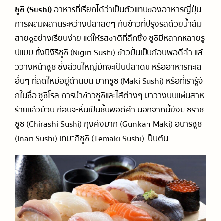
ซูชิ (Sushi)
อาหารที่เรียกได้ว่าเป็นตัวแทนของอาหารญี่ปุ่น
การผสมผสานระหว่างปลาสดๆ กับข้าวที่ปรุงรสด้วยน้ำส้ม
สายชูอย่างเรียบง่าย แต่ให้รสชาติที่ลึกซึ้ง ซูชิมีหลากหลายรู
ปแบบ ทั้งนิงิริซูชิ (Nigiri Sushi) ข้าวปั้นเป็นก้อนพอดีคำ แล้
ววางหน้าซูชิ ซึ่งส่วนใหญ่มักจะเป็นปลาดิบ หรืออาหารทะเล
อื่นๆ ที่สดใหม่อยู่ด้านบน มากิซูชิ (Maki Sushi) หรือที่เรารู้จั
กในชื่อ ซูชิโรล การนำข้าวซูชิและไส้ต่างๆ มาวางบนแผ่นสาห
ร่ายแล้วม้วน ก่อนจะหั่นเป็นชิ้นพอดีคำ นอกจากนี้ยังมี ชิราชิ
ซูชิ (Chirashi Sushi) กุงคังมากิ (Gunkan Maki) อินาริซูชิ
(Inari Sushi) เทมากิซูชิ (Temaki Sushi) เป็นต้น