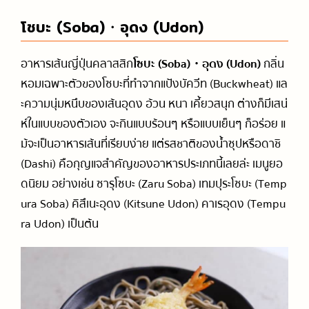
โซบะ (Soba)・อุดง (Udon)
อาหารเส้นญี่ปุ่นคลาสสิก
โซบะ (Soba)・อุดง (Udon)
กลิ่น
หอมเฉพาะตัวของโซบะที่ทำจากแป้งบัควีท (Buckwheat)
แล
ะความนุ่มหนึบของเส้นอุดง อ้วน หนา เคี้ยวสนุก ต่างก็มีเสน่
ห์ในแบบของตัวเอง จะกินแบบร้อนๆ หรือแบบเย็นๆ ก็อร่อย แ
ม้จะเป็นอาหารเส้นที่เรียบง่าย แต่รสชาติของน้ำซุปหรือดาชิ
(Dashi) คือกุญแจสำคัญของอาหารประเภทนี้เลยล่ะ เมนูยอ
ดนิยม อย่างเช่น ซารุโซบะ (Zaru Soba) เทมปุระโซบะ (Temp
ura Soba) คิสึเนะอุดง (Kitsune Udon) คาเรอุดง (Tempu
ra Udon) เป็นต้น