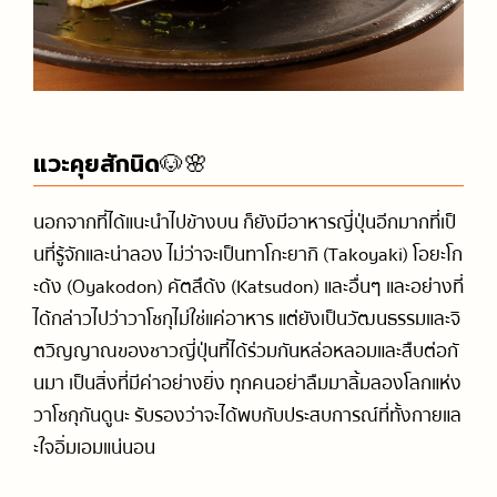
แวะคุยสักนิด🐶🌸
นอกจากที่ได้แนะนำไปข้างบน ก็ยังมีอาหารญี่ปุ่นอีกมากที่เป็
นที่รู้จักและน่าลอง ไม่ว่าจะเป็นทาโกะยากิ (Takoyaki) โอยะโก
ะด้ง (Oyakodon) คัตสึด้ง (Katsudon) และอื่นๆ และอย่างที่
ได้กล่าวไปว่าวาโชกุไม่ใช่แค่อาหาร แต่ยังเป็นวัฒนธรรมและจิ
ตวิญญาณของชาวญี่ปุ่นที่ได้ร่วมกันหล่อหลอมและสืบต่อกั
นมา เป็นสิ่งที่มีค่าอย่างยิ่ง ทุกคนอย่าลืมมาลิ้มลองโลกแห่ง
วาโชกุกันดูนะ รับรองว่าจะได้พบกับประสบการณ์ที่ทั้งกายแล
ะใจอิ่มเอมแน่นอน