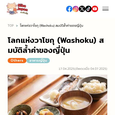
TOP
โลกแห่งวาโชกุ (Washoku) สมบัติล้ำค่าของญี่ปุ่น
ฤดูกาล
โลกแห่งวาโชกุ (Washoku) ส
ฤดูใบไม้ผลิ (เทศกาลชมซากุระ / ดื่มมัทฉะ)
มบัติล้ำค่าของญี่ปุ่น
อาหารและร้านอาหาร
ฤดูร้อน (เทศกาลดอกไม้ไฟ / เที่ยวทะเล / งานเทศกาลต่าง
Others
อาหารญี่ปุ่น
อาหารญี่ปุ่น
ๆ)
ช้อปปิ้ง
17.04.2025
(อัพเดตเมื่อ 04.07.2025)
อาหารท้องถิ่น
ฤดูใบไม้ร่วง (ชมใบไม้เปลี่ยนสี)
ห้างสรรพสินค้าเอาท์เล็ต
ซูชิ / เนื้อย่าง / ราเมง
ฤดูหนาว (หิมะ / ออนเซ็น / เทศกาลประดับไฟ)
เที่ยว/ทำกิจกรรม
ห้างสรรพสินค้า
ร้านอาหารหรู, ร้านอาหารระดับมิชลิน
สถานที่ท่องเที่ยวทางธรรมชาติ
ร้านขายยา / ร้านเครื่องสำอางค์
สตรีทฟู้ด
เที่ยวญี่ปุ่นครั้งแรก
โรงแรม
ร้านขายเครื่องใช้ไฟฟ้าและสินค้าปลอดภาษี