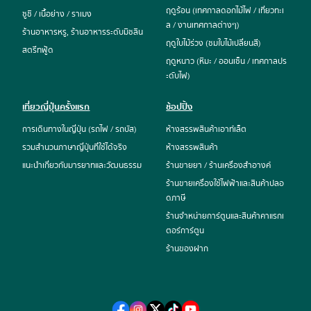
ฤดูร้อน (เทศกาลดอกไม้ไฟ / เที่ยวทะเ
ซูชิ / เนื้อย่าง / ราเมง
ล / งานเทศกาลต่างๆ)
ร้านอาหารหรู, ร้านอาหารระดับมิชลิน
ฤดูใบไม้ร่วง (ชมใบไม้เปลี่ยนสี)
สตรีทฟู้ด
ฤดูหนาว (หิมะ / ออนเซ็น / เทศกาลปร
ะดับไฟ)
เที่ยวญี่ปุ่นครั้งแรก
ช้อปปิ้ง
การเดินทางในญี่ปุ่น (รถไฟ / รถบัส)
ห้างสรรพสินค้าเอาท์เล็ต
รวมสำนวนภาษาญี่ปุ่นที่ใช้ได้จริง
ห้างสรรพสินค้า
แนะนำเกี่ยวกับมารยาทและวัฒนธรรม
ร้านขายยา / ร้านเครื่องสำอางค์
ร้านขายเครื่องใช้ไฟฟ้าและสินค้าปลอ
ดภาษี
ร้านจำหน่ายการ์ตูนและสินค้าคาแรกเ
ตอร์การ์ตูน
ร้านของฝาก