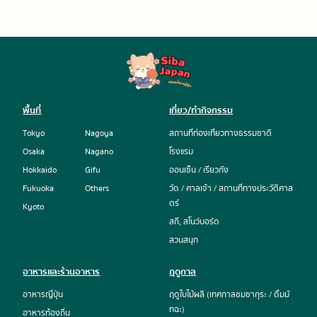
พื้นที่
เที่ยว/ทำกิจกรรม
Tokyo
Nagoya
สถานที่ท่องเที่ยวทางธรรมชาติ
Osaka
Nagano
โรงแรม
Hokkaido
Gifu
ออนเซ็น / เรียวกัง
Fukuoka
Others
วัด / ศาลเจ้า / สถานที่ทางประวัติศาส
ตร์
Kyoto
สกี, สโนว์บอร์ด
สวนสนุก
อาหารและร้านอาหาร
ฤดูกาล
อาหารญี่ปุ่น
ฤดูใบไม้ผลิ (เทศกาลชมซากุระ / ดื่มมั
ทฉะ)
อาหารท้องถิ่น