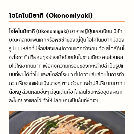
โอโคโนมิยากิ (Okonomiyaki)
โอโคโนมิยากิ (Okonomiyaki)
อาหารญี่ปุ่นยอดนิยม มีลัก
ษณะคล้ายแพนเค้กหรือพิซซ่าของญี่ปุ่น โอโคโนมิยากิมีสอง
รูปแบบหลักที่มีชื่อเสียงและมีความแตกต่างกัน คือ สไตล์คันไ
ซ/โอซาก้า ที่ผสมทุอย่างเข้าด้วยกันในชามเดียว คนส่วนผส
มไม่ให้เข้ากันมาก เพื่อคงความกรอบของกะหล่ำปลี เป็นรูปแ
บบที่พบได้ทั่วไป และสไตล์ฮิโรชิม่า ที่มีความซับซ้อนในการทำ
กว่า เริ่มจากแผ่นแป้งบางๆ ตามด้วยกะหล่ำปลีปริมาณมาก เ
นื้อหมู ส่วนผสมอื่นๆ มีจุดเด่นคือ ใส่เส้นโซบะหรืออุด้งผัด แ
ละไข่ที่ย่างแยกไว้ ทำให้มีลักษณะเป็นชั้นที่ชัดเจน