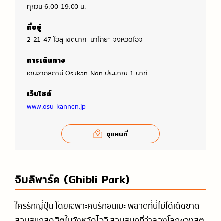
ทุกวัน 6:00-19:00 น.
ที่อยู่
2-21-47 โอสุ เขตนากะ นาโกย่า จังหวัดไอจิ
การเดินทาง
เดินจากสถานี Osukan-Non ประมาณ 1 นาที
เว็บไซต์
www.osu-kannon.jp
ดูแผนที่
จิบลิพาร์ค (Ghibli Park)
ใครรักญี่ปุ่น โดยเฉพาะคนรักอนิเมะ พลาดที่นี่ไม่ได้เด็ดขาด
สวนสนุกสุดฮิตในจังหวัดไอจิ สวนสนุกที่จำลองโลกของสตู