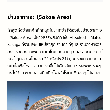
ย่านซากาเอะ (Sakae Area)
ถ้าพูดถึงย่านที่คึกคักที่สุดในนาโกย่า ก็ต้องเป็นย่านซากาเอ
ะ (Sakae Area) มีห้างสรรพสินค้า เช่น Mitsukoshi, Matsu
zakaya ที่รวมแฟชั่นใหม่ล่าสุด ร้านค้าเก๋ๆ และร้านอาหารอร่
อยๆ รวมอยู่ที่นี่เพียบ และที่โดดเด่นมากๆ ก็คือแลนด์มาร์กดีไ
ซน์ล้ำยุคอย่างโอเอซิส 21 (Oasis 21) ศูนย์รวมความบันเทิ
งและไลฟ์สไตล์ เราสามารถขึ้นไปเดินเล่นบน Spaceship Aq
ua ได้ด้วย ตอนกลางคืนเปิดไฟแล้วโรแมนติกสุดๆ ไปเลยล่ะ