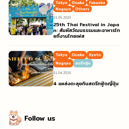
Tokyo
Osaka
Fukuoka
Nagoya
Others
15.05.2025
25th Thai Festival in Japa
n: สัมผัสวัฒนธรรมและอาหารไท
ยที่งานไทยเฟส
Tokyo
Osaka
Kyoto
Nagoya
สตรีทฟู้ด
21.04.2025
4 แหล่งตะลุยกินสตรีทฟู้ดญี่ปุ่น
Follow us