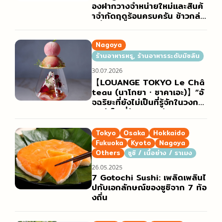
องฝากวางจำหน่ายใหม่และสินค้
าจำกัดฤดูร้อนครบครัน ข้าวกล่อ
งที่ขายดีช่วงโกลเด้นวีกเพิ่มปริม
าณเตรียมจำหน่าย “เกี่ยวกับการ
จำหน่ายของอร่อยชั้นใต้ดินห้าง
Nagoya
(เดปาจิกะ) ฤดูร้อน ในช่วงเทศก
ร้านอาหารหรู, ร้านอาหารระดับมิชลิน
าลโอบ้ง”
30.07.2026
【LOUANGE TOKYO Le Châ
teau (นาโกยา・ซาคาเอะ)】”อั
จฉริยะที่ยังไม่เป็นที่รู้จักในวงกว้า
ง” ผู้เป็นที่รักของเหล่า Foodie เ
ปิดบทใหม่ที่นาโกยา
Tokyo
Osaka
Hokkaido
Fukuoka
Kyoto
Nagoya
Others
ซูชิ / เนื้อย่าง / ราเมง
26.05.2025
7 Gotochi Sushi: เพลิดเพลินไ
ปกับเอกลักษณ์ของซูชิจาก 7 ท้อ
งถิ่น