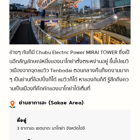
ข้างๆ กันก็มี Chubu Electric Power MIRAI TOWER ซึ่งเป็
นอีกสัญลักษณ์หนึ่งของนาโกย่าตั้งตระหง่านอยู่ ขึ้นไปชมวิ
วเมืองจากจุดชมวิว Tenbodai ตอนกลางคืนก็งดงามมาก
ๆ เป็นย่านที่ช็อปปิ้งก็ได้ ชมวิวก็ได้ หาของกินก็ดี รู้สึกถึงคว
ามเป็นเมืองที่คึกคักของนาโกย่าได้เต็มที่
ย่านซากาเอะ (Sakae Area)
ที่อยู่
3 ซากาเอะ เขตนากะ นาโกย่า จังหวัดไอจิ