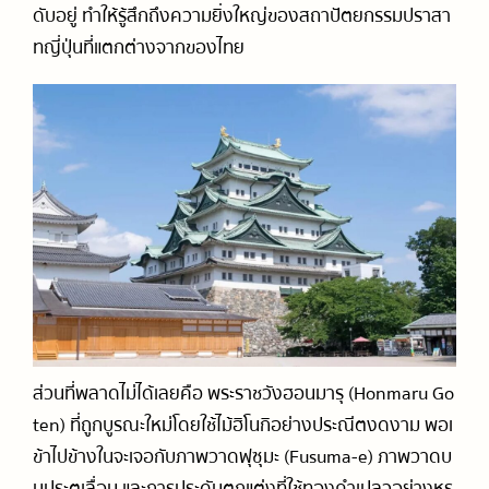
ดับอยู่ ทำให้รู้สึกถึงความยิ่งใหญ่ของสถาปัตยกรรมปราสา
ทญี่ปุ่นที่แตกต่างจากของไทย
ส่วนที่พลาดไม่ได้เลยคือ พระราชวังฮอนมารุ (Honmaru Go
ten) ที่ถูกบูรณะใหม่โดยใช้ไม้ฮิโนกิอย่างประณีตงดงาม พอเ
ข้าไปข้างในจะเจอกับภาพวาดฟุซุมะ (Fusuma-e) ภาพวาดบ