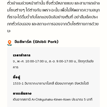
ตั๋วเข้าชมล่วงหน้าเท่านั้น ซึ่งตั๋วมีหลายแบบ และสามารถเข้าช
มโซนต่างๆ ได้ต่างกัน เพราะฉะนั้น เพื่อไม่ให้พลาดความสนุก
ที่เราจะได้ดื่มด่ำกับโลกของจิบลิอย่างเต็มที่
อย่าลืมเช็คประเ
ภทตั๋วก่อนจอง และสถานะการจองจากเว็บไซต์ทางการด้วย
นะ
จิบลิพาร์ค (Ghibli Park)
เวลาทำการ
จ., พ.-ศ. 10:00-17:00 น., ส.-อ. 9:00-17:00 น., ปิดทุกวันอัง
คาร
ที่อยู่
1533-1 อิบารากะบาซามาโอทสึ เมืองนากาคุเท จังหวัดไอจิ
การเดินทาง
เดินจากสถานี Ai-Chikyuhaku-Kinen-Koen ประมาณ 5 นาที