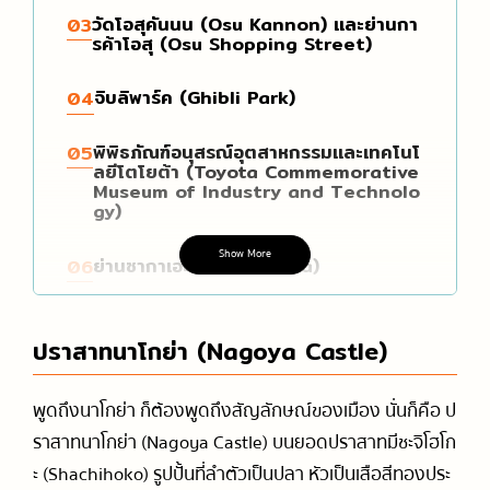
วัดโอสุคันนน (Osu Kannon) และย่านกา
03
รค้าโอสุ (Osu Shopping Street)
จิบลิพาร์ค (Ghibli Park)
04
พิพิธภัณฑ์อนุสรณ์อุตสาหกรรมและเทคโนโ
05
ลยีโตโยต้า (Toyota Commemorative
Museum of Industry and Technolo
gy)
Show More
ย่านซากาเอะ (Sakae Area)
06
แวะคุยสักนิด🐶🌸
07
ปราสาทนาโกย่า (Nagoya Castle)
พูดถึงนาโกย่า ก็ต้องพูดถึง
สัญลักษณ์ของเมือง นั่นก็คือ ป
ราสาทนาโกย่า (Nagoya Castle) บนยอดปราสาทมีชะจิโฮโก
ะ (Shachihoko) รูปปั้นที่ลำตัวเป็นปลา หัวเป็นเสือสีทองประ