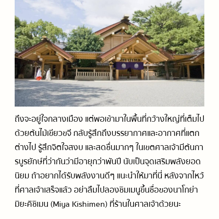
ถึงจะอยู่ใจกลางเมือง แต่พอเข้ามาในพื้นที่กว้างใหญ่ที่เต็มไป
ด้วยต้นไม้เขียวขจี กลับรู้สึกถึงบรรยากาศและอากาศที่แตก
ต่างไป รู้สึกจิตใจสงบ และ
สดชื่นมากๆ ในเขตศาลเจ้ามีต้นกา
รบูรยักษ์ที่ว่ากันว่ามีอายุกว่าพันปี นับเป็นจุดเสริมพลังยอด
นิยม ถ้าอยากได้รับพลังงานดีๆ แนะนำให้มาที่นี่ หลังจากไหว้
ที่ศาลเจ้าเสร็จแล้ว อย่าลืมไปลองชิมเมนูขึ้นชื่อของนาโกย่า
มิยะคิชิเมน (Miya Kishimen) ที่ร้านในศาลเจ้าด้วยนะ