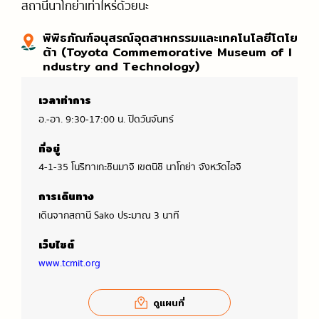
สถานีนาโกย่าเท่าไหร่ด้วยนะ
พิพิธภัณฑ์อนุสรณ์อุตสาหกรรมและเทคโนโลยีโตโย
ต้า (Toyota Commemorative Museum of I
ndustry and Technology)
เวลาทำการ
อ.-อา. 9:30-17:00 น. ปิดวันจันทร์
ที่อยู่
4-1-35 โนริทาเกะชินมาจิ เขตนิชิ นาโกย่า จังหวัดไอจิ
การเดินทาง
เดินจากสถานี Sako ประมาณ 3 นาที
เว็บไซต์
www.tcmit.org
ดูแผนที่