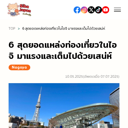
TOP
6 สุดยอดแหล่งท่องเที่ยวในไอจิ มาแรงและเต็มไปด้วยเสน่ห์
ฤดูกาล
6 สุดยอดแหล่งท่องเที่ยวในไอ
ฤดูใบไม้ผลิ (เทศกาลชมซากุระ / ดื่มมัทฉะ)
จิ มาแรงและเต็มไปด้วยเสน่ห์
อาหารและร้านอาหาร
ฤดูร้อน (เทศกาลดอกไม้ไฟ / เที่ยวทะเล / งานเทศกาลต่าง
Nagoya
อาหารญี่ปุ่น
ๆ)
ช้อปปิ้ง
10.05.2025
(อัพเดตเมื่อ 07.07.2025)
อาหารท้องถิ่น
ฤดูใบไม้ร่วง (ชมใบไม้เปลี่ยนสี)
ห้างสรรพสินค้าเอาท์เล็ต
ซูชิ / เนื้อย่าง / ราเมง
ฤดูหนาว (หิมะ / ออนเซ็น / เทศกาลประดับไฟ)
เที่ยว/ทำกิจกรรม
ห้างสรรพสินค้า
ร้านอาหารหรู, ร้านอาหารระดับมิชลิน
สถานที่ท่องเที่ยวทางธรรมชาติ
ร้านขายยา / ร้านเครื่องสำอางค์
สตรีทฟู้ด
เที่ยวญี่ปุ่นครั้งแรก
โรงแรม
ร้านขายเครื่องใช้ไฟฟ้าและสินค้าปลอดภาษี