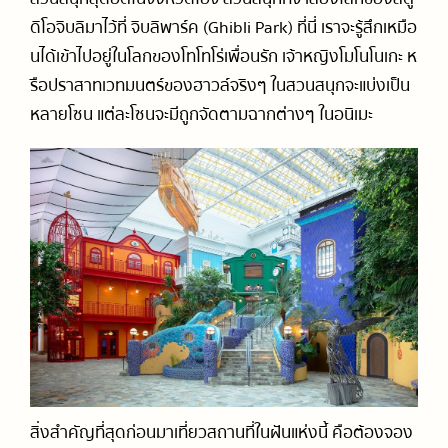
ดิโอจิบลิมาไว้ที่ จิบลิพาร์ค (Ghibli Park) ที่นี่ เราจะรู้สึกเหมือ
นได้เข้าไปอยู่ในโลกของโทโทโร่เพื่อนรัก เจ้าหญิงโมโนโนเกะ ห
รือปราสาทเวทมนตร์ของฮาวล์จริงๆ ในสวนสนุกจะแบ่งเป็น
หลายโซน แต่ละโซนจะมีถูกจัดตามฉากต่างๆ ในอนิเมะ
สิ่งสำคัญที่สุดก่อนมาเที่ยวสถานที่ในฝันแห่งนี้ คือต้องจอง