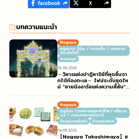
บทความแนะนำ
Nagoya
ฤดูหนาว (หิมะ / ออนเซ็น / เทศกาล
ประดับไฟ)
สวนสนุก
05.08.2026
～วิหารแห่งปาฏิหาริย์ที่ผุดขึ้นจา
กใต้ท้องทะเล～ ไฟประดับชุดให
ม่ “ชายนิงอาร์ชแห่งความลี้ลับ”
(神秘のシャイニングアーチ)
Nagoya
ฤดูร้อน (เทศกาลดอกไม้ไฟ / เที่ยวท
ะเล / งานเทศกาลต่างๆ)
ห้างสรรพสินค้า
ร้านของฝาก
04.08.2026
【Nagoya Takashimaya】ข