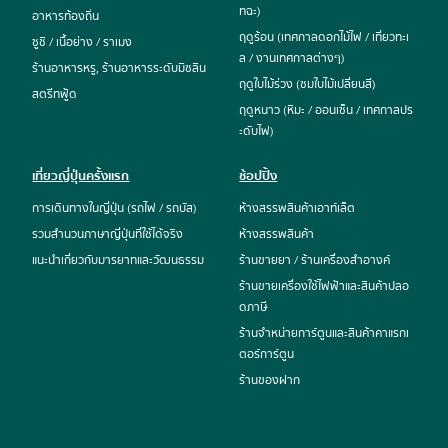
ทฉะ)
อาหารท้องถิ่น
ฤดูร้อน (เทศกาลดอกไม้ไฟ / เที่ยวทะเ
ซูชิ / เนื้อย่าง / ราเมง
ล / งานเทศกาลต่างๆ)
ร้านอาหารหรู, ร้านอาหารระดับมิชลิน
ฤดูใบไม้ร่วง (ชมใบไม้เปลี่ยนสี)
สตรีทฟู้ด
ฤดูหนาว (หิมะ / ออนเซ็น / เทศกาลปร
ะดับไฟ)
เที่ยวญี่ปุ่นครั้งแรก
ช้อปปิ้ง
การเดินทางในญี่ปุ่น (รถไฟ / รถบัส)
ห้างสรรพสินค้าเอาท์เล็ต
รวมสำนวนภาษาญี่ปุ่นที่ใช้ได้จริง
ห้างสรรพสินค้า
แนะนำเกี่ยวกับมารยาทและวัฒนธรรม
ร้านขายยา / ร้านเครื่องสำอางค์
ร้านขายเครื่องใช้ไฟฟ้าและสินค้าปลอ
ดภาษี
ร้านจำหน่ายการ์ตูนและสินค้าคาแรกเ
ตอร์การ์ตูน
ร้านของฝาก