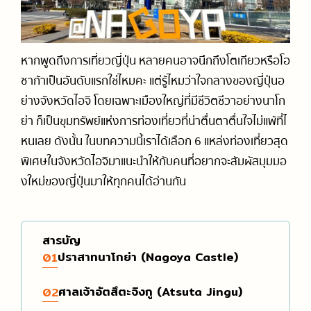
การเดินทางในญี่ปุ่น (รถไฟ / รถบัส)
ออนเซ็น / เรียวกัง
ร้านจำหน่ายการ์ตูนและสินค้าคาแรกเตอร์การ์ตูน
รวมสำนวนภาษาญี่ปุ่นที่ใช้ได้จริง
วัด / ศาลเจ้า / สถานที่ทางประวัติศาสตร์
ร้านของฝาก
แนะนำเกี่ยวกับมารยาทและวัฒนธรรม
สกี, สโนว์บอร์ด
หากพูดถึงการเที่ยวญี่ปุ่น หลายคนอาจนึกถึงโตเกียวหรือโอ
ซาก้าเป็นอันดับแรกใช่ไหมคะ แต่รู้ไหมว่าใจกลางของญี่ปุ่นอ
สวนสนุก
ย่างจังหวัดไอจิ โดยเฉพาะเมืองใหญ่ที่มีชีวิตชีวาอย่างนาโก
ย่า ก็เป็นขุมทรัพย์แห่งการท่องเที่ยวที่น่าตื่นตาตื่นใจไม่แพ้ที่ไ
หนเลย ดังนั้น ในบทความนี้เราได้เลือก 6 แหล่งท่องเที่ยวสุด
พิเศษในจังหวัดไอจิมาแนะนำให้กับคนที่อยากจะสัมผัสมุมมอ
งใหม่ของญี่ปุ่นมาให้ทุกคนได้อ่านกัน
สารบัญ
ปราสาทนาโกย่า (Nagoya Castle)
01
ศาลเจ้าอัตสึตะจิงกู (Atsuta Jingu)
02