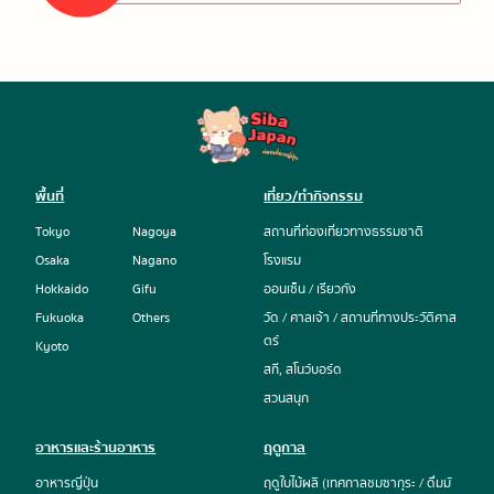
พื้นที่
เที่ยว/ทำกิจกรรม
Tokyo
Nagoya
สถานที่ท่องเที่ยวทางธรรมชาติ
Osaka
Nagano
โรงแรม
Hokkaido
Gifu
ออนเซ็น / เรียวกัง
Fukuoka
Others
วัด / ศาลเจ้า / สถานที่ทางประวัติศาส
ตร์
Kyoto
สกี, สโนว์บอร์ด
สวนสนุก
อาหารและร้านอาหาร
ฤดูกาล
อาหารญี่ปุ่น
ฤดูใบไม้ผลิ (เทศกาลชมซากุระ / ดื่มมั