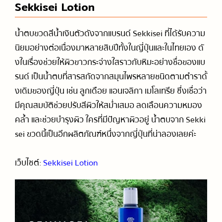
Sekkisei Lotion
น้ำตบขวดสีน้ำเงินตัวดังจากแบรนด์ Sekkisei ที่ได้รับความ
นิยมอย่างต่อเนื่องมาหลายสิบปีทั้งในญี่ปุ่นและในไทยเอง ดั
งในเรื่องช่วยให้ผิวขาวกระจ่างใสราวกับหิมะอย่างชื่อของแบ
รนด์ เป็นน้ำตบที่สารสกัดจากสมุนไพรหลายชนิดตามตำราดั้
งเดิมของญี่ปุ่น เช่น ลูกเดือย แอนเจลิกา เมโลเทรีย ซึ่งเชื่อว่า
มีคุณสมบัติช่วยปรับสีผิวให้สม่ำเสมอ ลดเลือนความหมอง
คล้ำ และช่วยบำรุงผิว ใครที่มีปัญหาผิวอยู่ น้ำตบจาก Sekki
sei ขวดนี้เป็นอีกผลิตภัณฑ์หนึ่งจากญี่ปุ่นที่น่าลองเลยค่ะ
เว็บไซต์:
Sekkisei Lotion