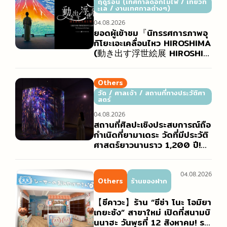
ฤดูร้อน (เทศกาลดอกไม้ไฟ / เที่ยวท
ะเล / งานเทศกาลต่างๆ)
04.08.2026
ยอดผู้เข้าชม『นิทรรศการภาพอุ
กิโยะเอะเคลื่อนไหว HIROSHIMA
(動き出す浮世絵展 HIROSHIM
A)』ทะลุ 10,000 คน! พร้อมเผ
ยภาพบรรยากาศงานที่ฮิโรชิมะอั
นเต็มไปด้วยสีสัน
Others
วัด / ศาลเจ้า / สถานที่ทางประวัติศา
สตร์
04.08.2026
สถานที่ศิลปะเชิงประสบการณ์ถือ
กำเนิดที่ยามาเดระ วัดที่มีประวัติ
ศาสตร์ยาวนานราว 1,200 ปี!
“Yamadera Galleria” แกรนด์
โอเพนนิ่งเดือนตุลาคม 2026
04.08.2026
Others
ร้านของฝาก
【ชีคาวะ】ร้าน “ชีซ่า โนะ โอมิยา
เกยะซัง” สาขาใหม่ เปิดที่สนามบิ
นนาฮะ วันพุธที่ 12 สิงหาคม! รว