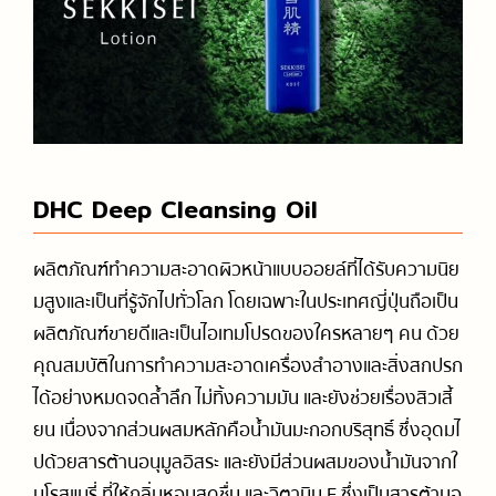
DHC Deep Cleansing Oil
ผลิตภัณฑ์ทำความสะอาดผิวหน้าแบบออยล์ที่ได้รับความนิย
มสูงและเป็นที่รู้จักไปทั่วโลก โดยเฉพาะในประเทศญี่ปุ่นถือเป็น
ผลิตภัณฑ์ขายดีและเป็นไอเทมโปรดของใครหลายๆ คน ด้วย
คุณสมบัติในการทำความสะอาดเครื่องสำอางและสิ่งสกปรก
ได้อย่างหมดจดล้ำลึก ไม่ทิ้งความมัน และยังช่วยเรื่องสิวเสี้
ยน เนื่องจากส่วนผสมหลักคือน้ำมันมะกอกบริสุทธิ์ ซึ่งอุดมไ
ปด้วยสารต้านอนุมูลอิสระ และยังมีส่วนผสมของน้ำมันจากใ
บโรสแมรี่ ที่ให้กลิ่นหอมสดชื่น และวิตามิน E ซึ่งเป็นสารต้านอ