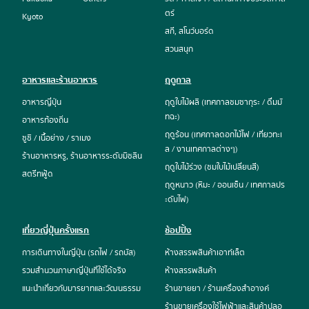
ตร์
Kyoto
สกี, สโนว์บอร์ด
สวนสนุก
อาหารและร้านอาหาร
ฤดูกาล
อาหารญี่ปุ่น
ฤดูใบไม้ผลิ (เทศกาลชมซากุระ / ดื่มมั
ทฉะ)
อาหารท้องถิ่น
ฤดูร้อน (เทศกาลดอกไม้ไฟ / เที่ยวทะเ
ซูชิ / เนื้อย่าง / ราเมง
ล / งานเทศกาลต่างๆ)
ร้านอาหารหรู, ร้านอาหารระดับมิชลิน
ฤดูใบไม้ร่วง (ชมใบไม้เปลี่ยนสี)
สตรีทฟู้ด
ฤดูหนาว (หิมะ / ออนเซ็น / เทศกาลปร
ะดับไฟ)
เที่ยวญี่ปุ่นครั้งแรก
ช้อปปิ้ง
การเดินทางในญี่ปุ่น (รถไฟ / รถบัส)
ห้างสรรพสินค้าเอาท์เล็ต
รวมสำนวนภาษาญี่ปุ่นที่ใช้ได้จริง
ห้างสรรพสินค้า
แนะนำเกี่ยวกับมารยาทและวัฒนธรรม
ร้านขายยา / ร้านเครื่องสำอางค์
ร้านขายเครื่องใช้ไฟฟ้าและสินค้าปลอ