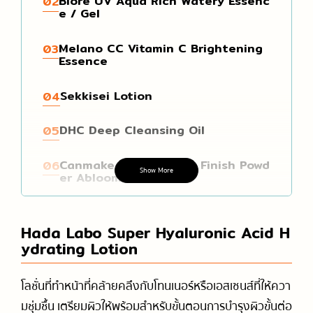
Biore UV Aqua Rich Watery Essenc
02
e / Gel
Melano CC Vitamin C Brightening
03
Essence
Sekkisei Lotion
04
DHC Deep Cleansing Oil
05
Canmake Marshmallow Finish Powd
06
Show More
er Abloom
KATE 3D EYEBROW COLOR Z
07
Hada Labo Super Hyaluronic Acid H
ydrating Lotion
Anessa Perfect UV Sunscreen Ski
08
ncare Milk / Gel
โลชั่นที่ทำหน้าที่คล้ายคลึงกับโทนเนอร์หรือเอสเซนส์ที่ให้ควา
Shiseido Tsubaki
09
มชุ่มชื้น เตรียมผิวให้พร้อมสำหรับขั้นตอนการบำรุงผิวขั้นต่อ