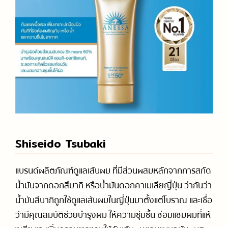
Shiseido Tsubaki
แบรนด์ผลิตภัณฑ์ดูแลเส้นผม ที่มีส่วนผสมหลักจากการสกัด
น้ำมันจากดอกสึบากิ หรือน้ำมันดอกคาเมเลียญี่ปุ่น ว่ากันว่า
น้ำมันสึบากิถูกใช้ดูแลเส้นผมในญี่ปุ่นมาตั้งแต่โบราณ และเชื่อ
ว่ามีคุณสมบัติช่วยบำรุงผม ให้ความชุ่มชื้น ซ่อมแซมผมที่แห้