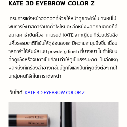
KATE 3D EYEBROW COLOR Z
เทรนการแต่งหน้าฮอตฮิตที่ช่วยให้หน้าดูซอฟต์ขึ้น คงหนีไม่
พ้นการใช้มาสคาร่าปัดคิ้วใช่ไหมคะ อีกหนึ่งผลิตภัณฑ์ดังก็คื
อมาสคาร่าปัดคิ้วจากแบรนด์ KATE จากญี่ปุ่น ที่ช่วยปรับสีข
นคิ้วธรรมชาติที่เข้มให้ดูอ่อนลงและมีความละมุนยิ่งขึ้น เนื้อม
าสคาร่าให้สัมผัสแบบ powdery finish ที่บางเบา ไม่ทำให้ขน
คิ้วดูแข็งหรือจับตัวเป็นก้อน ทำให้ดูเป็นธรรมชาติ เป็นอีกเหตุ
ผลหนึ่งที่เครื่องสำอางค์ชิ้นนี้ถูกใจและเป็นที่พูดถึงต่อๆ กันใ
นกลุ่มคนที่รักในการแต่งหน้า
เว็บไซต์:
KATE 3D EYEBROW COLOR Z