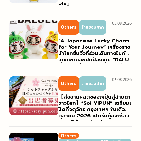
ola』
05.08.2026
Others
ร้านของฝาก
“A Japanese Lucky Charm
for Your Journey” เครื่องราง
นำโชคชิ้นจิ๋วที่ร่วมเดินทางไปกับ
คุณและคอยปกป้องคุณ “DALU
LU” วางจำหน่ายแล้วและได้รับค
วามนิยมอย่างสูง
05.08.2026
Others
ร้านของฝาก
【ส่งงานผลิตของญี่ปุ่นสู่สายตา
ชาวโลก】”Soi YIPUN” เตรียมเ
ปิดที่จตุจักร กรุงเทพฯ ในเดือน
ตุลาคม 2026 เปิดรับผู้ออกร้าน
จากบริษัท องค์กรปกครองส่วน
ท้องถิ่น และครีเอเตอร์ทั่วประเทศ
ญี่ปุ่น
Others