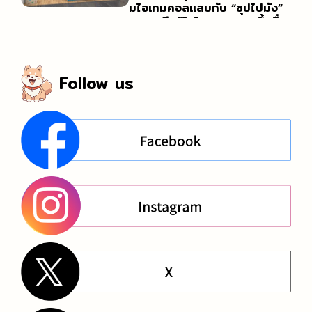
มไอเทมคอลแลบกับ “ซุปไปมัง”
และ “เบียร์โอไรออน” ของขึ้นชื่อ
ประจำโอกินาว่าไว้อย่างจุใจ!
Follow us