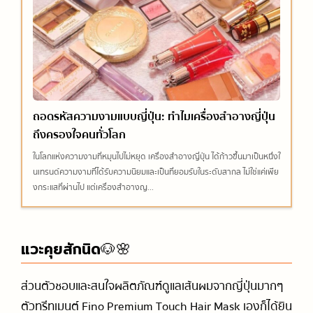
ถอดรหัสความงามแบบญี่ปุ่น: ทำไมเครื่องสำอางญี่ปุ่น
ถึงครองใจคนทั่วโลก
ในโลกแห่งความงามที่หมุนไปไม่หยุด เครื่องสำอางญี่ปุ่น ได้ก้าวขึ้นมาเป็นหนึ่งใ
นเทรนด์ความงามที่ได้รับความนิยมและเป็นที่ยอมรับในระดับสากล ไม่ใช่แค่เพีย
งกระแสที่ผ่านไป แต่เครื่องสำอางญ...
แวะคุยสักนิด🐶🌸
ส่วนตัวชอบและสนใจผลิตภัณฑ์ดูแลเส้นผมจากญี่ปุ่นมากๆ
ตัวทรีทเมนต์ Fino Premium Touch Hair Mask เองก็ได้ยิน