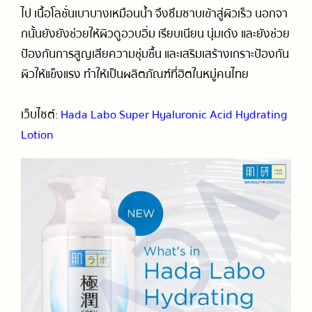
ไป เนื้อโลชั่นเบาบางเหมือนน้ำ จึงซึมซาบเข้าสู่ผิวเร็ว นอกจา
SHISEIDO Fino Premium Touch Hair
10
Mask
กนั้นยังยังช่วยให้ผิวดูอวบอิ่ม เรียบเนียน นุ่มเด้ง และยังช่วย
ป้องกันการสูญเสียความชุ่มชื้น และเสริมเสร้างเกราะป้องกัน
แวะคุยสักนิด🐶🌸
11
ผิวให้แข็งแรง ทำให้เป็นผลิตภัณฑ์ที่ฮิตในหมู่คนไทย
เว็บไซต์:
Hada Labo Super Hyaluronic Acid Hydrating
Lotion