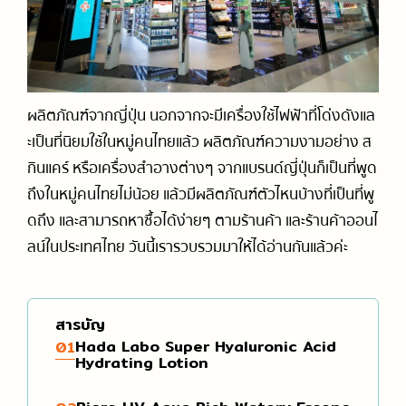
การเดินทางในญี่ปุ่น (รถไฟ / รถบัส)
ออนเซ็น / เรียวกัง
ร้านจำหน่ายการ์ตูนและสินค้าคาแรกเตอร์การ์ตูน
รวมสำนวนภาษาญี่ปุ่นที่ใช้ได้จริง
วัด / ศาลเจ้า / สถานที่ทางประวัติศาสตร์
ร้านของฝาก
แนะนำเกี่ยวกับมารยาทและวัฒนธรรม
สกี, สโนว์บอร์ด
สวนสนุก
ผลิตภัณฑ์จากญี่ปุ่น นอกจากจะมีเครื่องใช้ไฟฟ้าที่โด่งดังแล
ะเป็นที่นิยมใช้ในหมู่คนไทยแล้ว ผลิตภัณฑ์ความงามอย่าง ส
กินแคร์ หรือเครื่องสำอางต่างๆ จากแบรนด์ญี่ปุ่นก็เป็นที่พูด
ถึงในหมู่คนไทยไม่น้อย แล้วมีผลิตภัณฑ์ตัวไหนบ้างที่เป็นที่พู
ดถึง และสามารถหาซื้อได้ง่ายๆ ตามร้านค้า และร้านค้าออนไ
ลน์ในประเทศไทย วันนี้เรารวบรวมมาให้ได้อ่านกันแล้วค่ะ
สารบัญ
Hada Labo Super Hyaluronic Acid
01
Hydrating Lotion