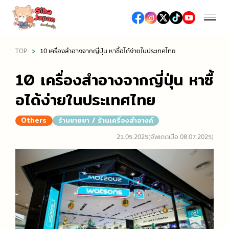
TOP
10 เครื่องสำอางจากญี่ปุ่น หาซื้อได้ง่ายในประเทศไทย
ฤดูกาล
10 เครื่องสำอางจากญี่ปุ่น หาซื้
ฤดูใบไม้ผลิ (เทศกาลชมซากุระ / ดื่มมัทฉะ)
อได้ง่ายในประเทศไทย
อาหารและร้านอาหาร
ฤดูร้อน (เทศกาลดอกไม้ไฟ / เที่ยวทะเล / งานเทศกาลต่าง
Others
ร้านขายยา / ร้านเครื่องสำอางค์
อาหารญี่ปุ่น
ๆ)
ช้อปปิ้ง
21.05.2025
(อัพเดตเมื่อ 08.07.2025)
อาหารท้องถิ่น
ฤดูใบไม้ร่วง (ชมใบไม้เปลี่ยนสี)
ห้างสรรพสินค้าเอาท์เล็ต
ซูชิ / เนื้อย่าง / ราเมง
ฤดูหนาว (หิมะ / ออนเซ็น / เทศกาลประดับไฟ)
เที่ยว/ทำกิจกรรม
ห้างสรรพสินค้า
ร้านอาหารหรู, ร้านอาหารระดับมิชลิน
สถานที่ท่องเที่ยวทางธรรมชาติ
ร้านขายยา / ร้านเครื่องสำอางค์
สตรีทฟู้ด
เที่ยวญี่ปุ่นครั้งแรก
โรงแรม
ร้านขายเครื่องใช้ไฟฟ้าและสินค้าปลอดภาษี