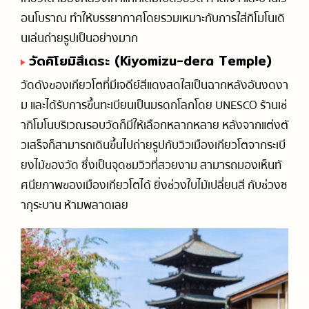
อนโบราณ ทำให้บรรยากาศโดยรวมเหมาะกับการใส่กิโมโนเดิ
ฮิโรชิม่า (Hiroshima)
06
นเล่นถ่ายรูปเป็นอย่างมาก
เกาะมิยาจิมะ (Miyajima Island)
วัดคิโยมิสึเดระ (Kiyomizu-dera Temple)
ฮาโกเน่ (Hakone)
07
วัดดังของเกียวโตที่มีเจดีย์สีแดงสดใสเป็นฉากหลังอันงดงา
ทะเลสาบอาชิ (Lake Ashi)
ม และได้รับการขึ้นทะเบียนเป็นมรดกโลกโดย UNESCO ร้านเช่
ากิโมโนบริเวณรอบวัดก็มีให้เลือกหลากหลาย หลังจากแต่งตั
ทาคายาม่า (Takayama)
08
วเสร็จก็สามารถเดินขึ้นไปถ่ายรูปกับวิวเมืองเกียวโตจากระเบี
ถนนสายซันมาจิซึจิ (Sanmachi Suji)
ยงไม้ของวัด ซึ่งเป็นจุดชมวิวที่สวยงาม สามารถมองเห็นทั
ศนียภาพของเมืองเกียวโตได้ ยิ่งช่วงใบไม้เปลี่ยนสี กับช่วงซ
คุราชิกิ (Kurashiki)
09
ากุระบาน ห้ามพลาดเลย
ย่าน Bikan Historical Quarter
ยูฟุอิน (Yufuin)
10
ทะเลสาบคินริน (Lake Kinrin)
แวะคุยสักนิด🐶🌸
11