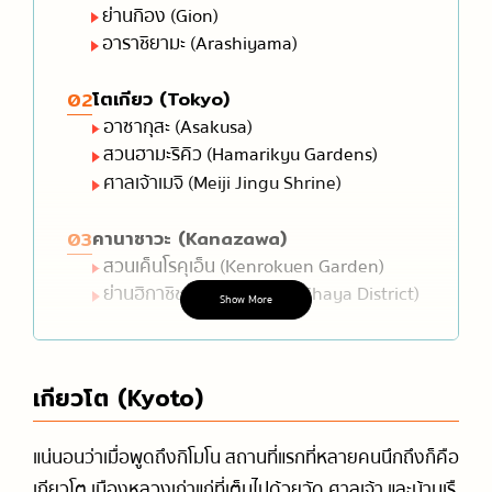
ย่านกิอง (Gion)
อาราชิยามะ (Arashiyama)
โตเกียว (Tokyo)
02
อาซากุสะ (Asakusa)
สวนฮามะริคิว (Hamarikyu Gardens)
ศาลเจ้าเมจิ (Meiji Jingu Shrine)
คานาซาวะ (Kanazawa)
03
สวนเค็นโรคุเอ็น (Kenrokuen Garden)
ย่านฮิกาชิชายะไก (Higashi Chaya District)
Show More
นารา (Nara)
04
สวนนารา (Nara Park)
เกียวโต (Kyoto)
โอซาก้า (Osaka)
05
แน่นอนว่าเมื่อพูดถึงกิโมโน สถานที่แรกที่หลายคนนึกถึงก็คือ
ปราสาทโอซาก้า (Osaka Castle)
ย่านชินเซไก (Shinsekai)
เกียวโต เมืองหลวงเก่าแก่ที่เต็มไปด้วยวัด ศาลเจ้า และบ้านเรื