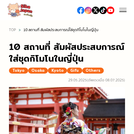
TOP
10 สถานที่ สัมผัสประสบการณ์ใส่ชุดกิโมโนในญี่ปุ่น
ฤดูกาล
10 สถานที่ สัมผัสประสบการณ์
ฤดูใบไม้ผลิ (เทศกาลชมซากุระ / ดื่มมัทฉะ)
ใส่ชุดกิโมโนในญี่ปุ่น
อาหารและร้านอาหาร
ฤดูร้อน (เทศกาลดอกไม้ไฟ / เที่ยวทะเล / งานเทศกาลต่าง
Tokyo
Osaka
Kyoto
Gifu
Others
อาหารญี่ปุ่น
ๆ)
ช้อปปิ้ง
29.05.2025
(อัพเดตเมื่อ 08.07.2025)
อาหารท้องถิ่น
ฤดูใบไม้ร่วง (ชมใบไม้เปลี่ยนสี)
ห้างสรรพสินค้าเอาท์เล็ต
ซูชิ / เนื้อย่าง / ราเมง
ฤดูหนาว (หิมะ / ออนเซ็น / เทศกาลประดับไฟ)
เที่ยว/ทำกิจกรรม
ห้างสรรพสินค้า
ร้านอาหารหรู, ร้านอาหารระดับมิชลิน
สถานที่ท่องเที่ยวทางธรรมชาติ
ร้านขายยา / ร้านเครื่องสำอางค์
สตรีทฟู้ด
เที่ยวญี่ปุ่นครั้งแรก
โรงแรม
ร้านขายเครื่องใช้ไฟฟ้าและสินค้าปลอดภาษี