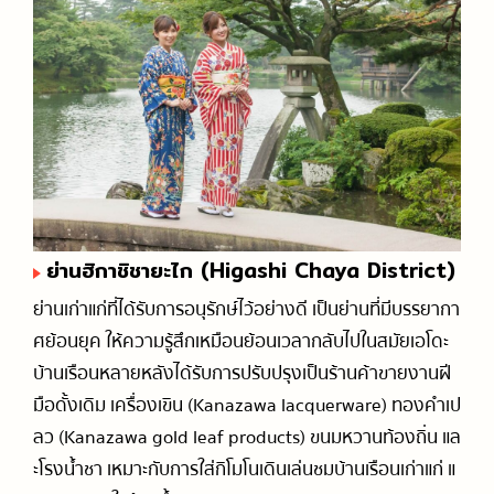
ย่านฮิกาชิชายะไก (Higashi Chaya District)
ย่านเก่าแก่ที่ได้รับการอนุรักษ์ไว้อย่างดี เป็นย่านที่มีบรรยากา
ศย้อนยุค ให้ความรู้สึกเหมือนย้อนเวลากลับไปในสมัยเอโดะ
บ้านเรือนหลายหลังได้รับการปรับปรุงเป็นร้านค้าขายงานฝี
มือดั้งเดิม เครื่องเขิน (Kanazawa lacquerware) ทองคำเป
ลว (Kanazawa gold leaf products) ขนมหวานท้องถิ่น แล
ะโรงน้ำชา เหมาะกับการใส่กิโมโนเดินเล่นชมบ้านเรือนเก่าแก่ แ