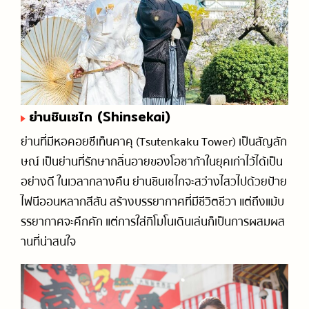
ย่านชินเซไก (Shinsekai)
ย่านที่มีหอคอยซึเท็นคาคุ (Tsutenkaku Tower) เป็นสัญลัก
ษณ์ เป็นย่านที่รักษากลิ่นอายของโอซาก้าในยุคเก่าไว้ได้เป็น
อย่างดี ในเวลากลางคืน ย่านชินเซไกจะสว่างไสวไปด้วยป้าย
ไฟนีออนหลากสีสัน สร้างบรรยากาศที่มีชีวิตชีวา แต่ถึงแม้บ
รรยากาศจะคึกคัก แต่การใส่กิโมโนเดินเล่นก็เป็นการผสมผส
านที่น่าสนใจ