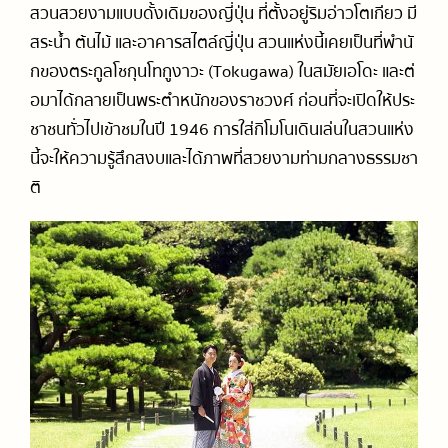
สวนสวยงามแบบดั้งเดิมของญี่ปุ่น ที่ตั้งอยู่ริมอ่าวโตเกียว มี
สระน้ำ ต้นไม้ และอาคารสไตล์ญี่ปุ่น สวนแห่งนี้เคยเป็นที่พำนั
กของตระกูลโชกุนโทกูงาวะ (Tokugawa) ในสมัยเอโดะ และต่
อมาได้กลายเป็นพระตำหนักของราชวงศ์ ก่อนที่จะเปิดให้ประ
ชาชนทั่วไปเข้าชมในปี 1946 การใส่กิโมโนเดินเล่นในสวนแห่ง
นี้จะให้ความรู้สึกสงบและได้ภาพที่สวยงามท่ามกลางธรรมชา
ติ