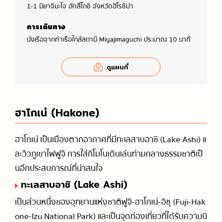
1-1 มิยาจิมะโจ ฮัทสึไกชิ จังหวัดฮิโรชิม่า
การเดินทาง
นั่งเรือจากท่าเรือใกล้สถานี Miyajimaguchi ประมาณ 10 นาที
ดูแผนที่
ฮาโกเน่ (Hakone)
ฮาโกเน่ เป็นเมืองตากอากาศที่มีทะเลสาบอาชิ (Lake Ashi) แ
ละวิวภูเขาไฟฟูจิ การใส่กิโมโนเดินเล่นท่ามกลางธรรมชาติเป็
นอีกประสบการณ์ที่น่าสนใจ
ทะเลสาบอาชิ (Lake Ashi)
เป็นส่วนหนึ่งของอุทยานแห่งชาติฟูจิ-ฮาโกเน่-อิซุ (Fuji-Hak
one-Izu National Park) และเป็นจุดท่องเที่ยวที่ได้รับความนิ