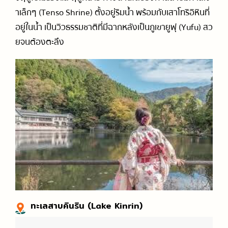
าเล็กๆ (Tenso Shrine) ตั้งอยู่ริมน้ำ พร้อมกับเสาโทริอิหินที่
อยู่ในน้ำ เป็นวิวธรรมชาติที่มีฉากหลังเป็นภูเขายูฟุ (Yufu) สว
ยจนต้องตะลึง
ทะเลสาบคินริน (Lake Kinrin)