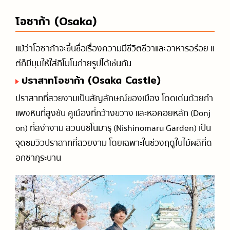
โอซาก้า (Osaka)
แม้ว่าโอซาก้าจะขึ้นชื่อเรื่องความมีชีวิตชีวาและอาหารอร่อย แ
ต่ก็มีมุมให้ใส่กิโมโนถ่ายรูปได้เช่นกัน
ปราสาทโอซาก้า (Osaka Castle)
ปราสาทที่สวยงามเป็นสัญลักษณ์ของเมือง โดดเด่นด้วยกำ
แพงหินที่สูงชัน คูเมืองที่กว้างขวาง และหอคอยหลัก (Donj
on) ที่สง่างาม สวนนิชิโนมารุ (Nishinomaru Garden) เป็น
จุดชมวิวปราสาทที่สวยงาม โดยเฉพาะในช่วงฤดูใบไม้ผลิที่ด
อกซากุระบาน