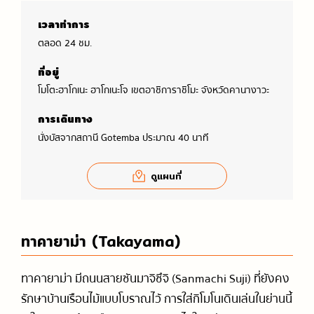
เวลาทำการ
ตลอด 24 ชม.
ที่อยู่
โมโตะฮาโกเนะ ฮาโกเนะโจ เขตอาชิการาชิโมะ จังหวัดคานางาวะ
การเดินทาง
นั่งบัสจากสถานี Gotemba ประมาณ 40 นาที
ดูแผนที่
ทาคายาม่า (Takayama)
ทาคายาม่า มีถนนสายซันมาจิซึจิ (Sanmachi Suji) ที่ยังคง
รักษาบ้านเรือนไม้แบบโบราณไว้ การใส่กิโมโนเดินเล่นในย่านนี้