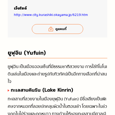
เว็บไซต์
http://www.city.kurashiki.okayama.jp/6219.htm
ดูแผนที่
ยูฟุอิน (Yufuin)
ยูฟุอิน เป็นเมืองออนเซ็นที่มีธรรมชาติสวยงาม การใส่กิโมโนเ
ดินเล่นในเมืองและถ่ายรูปกับทิวทัศน์เป็นอีกทางเลือกที่น่าสน
ใจ
ทะเลสาบคินริน (Lake Kinrin)
ทะเลสาบที่สวยงามในเมืองยุฟุอิน (Yufuin) มีชื่อเสียงเป็นพิเ
ศษจากหมอกที่ลอยปกคลุมผิวน้ำในตอนเช้า โดยเฉพาะในช่ว
งฤดูใบไม้ร่วงและฤดูหนาว ทางด้านใต้ของทะเลสาบมีศาลเจ้