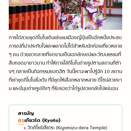
การเดินทางในญี่ปุ่น (รถไฟ / รถบัส)
ออนเซ็น / เรียวกัง
ร้านจำหน่ายการ์ตูนและสินค้าคาแรกเตอร์การ์ตูน
รวมสำนวนภาษาญี่ปุ่นที่ใช้ได้จริง
วัด / ศาลเจ้า / สถานที่ทางประวัติศาสตร์
ร้านของฝาก
แนะนำเกี่ยวกับมารยาทและวัฒนธรรม
สกี, สโนว์บอร์ด
สวนสนุก
การได้สวมชุดกิโมโนเดินเล่นชมเมืองญี่ปุ่นเป็นอีกหนึ่งประสบ
การณ์ที่น่าประทับใจและพลาดไม่ได้สำหรับนักท่องเที่ยวหลาย
ๆ คน ด้วยลวดลายที่งดงามเป็นเอกลักษณ์และวัฒนธรรมที่
สืบทอดมายาวนาน ทำให้การใส่กิโมโนถ่ายรูปตามสถานที่ต่า
งๆ กลายเป็นกิจกรรมยอดฮิต วันนี้เราจะพาไปรู้จัก 10 สถาน
ที่เช่าชุดกิโมโนชื่อดัง ที่มีชุดให้เลือกหลากหลาย ดีไซน์สวยงา
ม และมีมุมถ่ายรูปปังๆ ที่รับรองว่าได้รูปสวยกลับไปแน่นอน
สารบัญ
เกียวโต (Kyoto)
01
วัดคิโยมิสึเดระ (Kiyomizu-dera Temple)