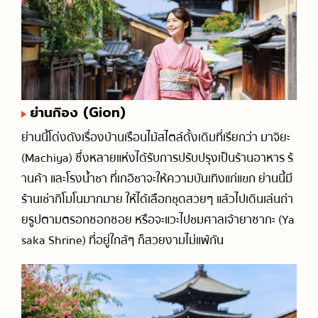
ย่านกิอง (Gion)
ย่านนี้โด่งดังเรื่องบ้านเรือนไม้สไตล์ดั้งเดิมที่เรียกว่า มาจิยะ
(Machiya) ซึ่งหลายแห่งได้รับการปรับปรุงเป็นร้านอาหาร ร้
านค้า และโรงน้ำชา ที่เกอิชาจะให้ความบันเทิงแก่แขก ย่านนี้มี
ร้านเช่ากิโมโนมากมาย ให้ได้เลือกชุดสวยๆ แล้วไปเดินเล่นถ่า
ยรูปตามตรอกซอกซอย หรือจะแวะไปชมศาลเจ้ายาซากะ (Ya
saka Shrine) ที่อยู่ใกล้ๆ ก็สวยงามไม่แพ้กัน