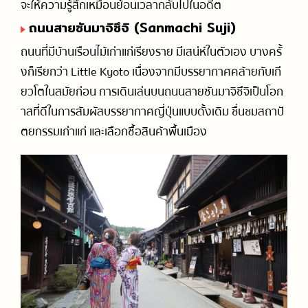
จะให้ความรู้สึกเหมือนย้อนเวลากลับไปในอดีต
ถนนสายซันมาจิซึจิ (Sanmachi Suji)
ถนนที่มีบ้านเรือนไม้เก่าแก่เรียงราย มีเสน่ห์ในตัวเอง บางครั้
งก็เรียกว่า Little Kyoto เนื่องจากมีบรรยากาศคล้ายกับเกี
ยวโตในสมัยก่อน การเดินเล่นบนถนนสายซันมาจิซึจิเป็นโอก
าสที่ดีในการสัมผัสบรรยากาศญี่ปุ่นแบบดั้งเดิม ชื่นชมสถาปั
ตยกรรมเก่าแก่ และเลือกซื้อสินค้าพื้นเมือง