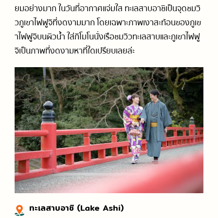
ยมอย่างมาก ในวันที่อากาศแจ่มใส ทะเลสาบอาชิเป็นจุดชมวิ
วภูเขาไฟฟูจิที่งดงามมาก โดยเฉพาะภาพเงาสะท้อนของภูเข
าไฟฟูจิบนผิวน้ำ ใส่กิโมโนนั่งเรือชมวิวทะเลสาบและภูเขาไฟฟู
จิเป็นภาพที่งดงามหาที่ใดเปรียบเลยล่ะ
ทะเลสาบอาชิ (Lake Ashi)