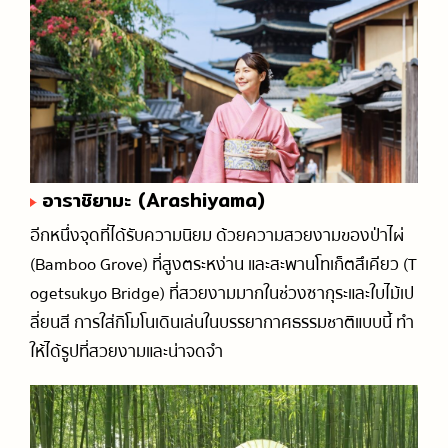
อาราชิยามะ (Arashiyama)
อีกหนึ่งจุดที่ได้รับความนิยม ด้วยความสวยงามของป่าไผ่
(Bamboo Grove) ที่สูงตระหง่าน และสะพานโทเก็ตสึเคียว (T
ogetsukyo Bridge) ที่สวยงามมากในช่วงซากุระและใบไม้เป
ลี่ยนสี การใส่กิโมโนเดินเล่นในบรรยากาศธรรมชาติแบบนี้ ทำ
ให้ได้รูปที่สวยงามและน่าจดจำ