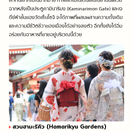
ละร้านเช่ากิโมโนมากมาย การใส่กิโมโนเดินเล่นในย่านนี้แล้วมี
ฉากหลังเป็นประตูคามินาริมง (Kaminarimon Gate) และเจ
ดีย์ห้าชั้นของวัดเซ็นโซจิ จะได้ภาพที่ผสมผสานความดั้งเดิม
และความมีชีวิตชีวาของเมืองได้อย่างลงตัว อีกทั้งยังได้อิ่ม
อร่อยกับอาหารที่ขายอยู่บริเวณนี้ด้วย
สวนฮามะริคิว (Hamarikyu Gardens)