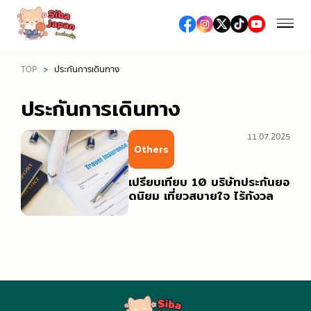
TOP
ประกันการเดินทาง
ฤดูกาล
ประกันการเดินทาง
ฤดูใบไม้ผลิ (เทศกาลชมซากุระ / ดื่มมัทฉะ)
อาหารและร้านอาหาร
11.07.2025
ฤดูร้อน (เทศกาลดอกไม้ไฟ / เที่ยวทะเล / งานเทศกาลต่าง
Others
อาหารญี่ปุ่น
ๆ)
ช้อปปิ้ง
เปรียบเทียบ 10 บริษัทประกันยอ
อาหารท้องถิ่น
ฤดูใบไม้ร่วง (ชมใบไม้เปลี่ยนสี)
ดนิยม เที่ยวสบายใจ ไร้กังวล
ห้างสรรพสินค้าเอาท์เล็ต
ซูชิ / เนื้อย่าง / ราเมง
ฤดูหนาว (หิมะ / ออนเซ็น / เทศกาลประดับไฟ)
เที่ยว/ทำกิจกรรม
ห้างสรรพสินค้า
ร้านอาหารหรู, ร้านอาหารระดับมิชลิน
สถานที่ท่องเที่ยวทางธรรมชาติ
ร้านขายยา / ร้านเครื่องสำอางค์
สตรีทฟู้ด
เที่ยวญี่ปุ่นครั้งแรก
โรงแรม
ร้านขายเครื่องใช้ไฟฟ้าและสินค้าปลอดภาษี