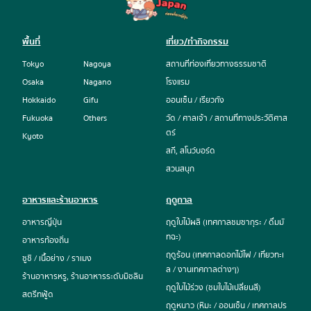
การเดินทางในญี่ปุ่น (รถไฟ / รถบัส)
ออนเซ็น / เรียวกัง
ร้านจำหน่ายการ์ตูนและสินค้าคาแรกเตอร์การ์ตูน
รวมสำนวนภาษาญี่ปุ่นที่ใช้ได้จริง
วัด / ศาลเจ้า / สถานที่ทางประวัติศาสตร์
ร้านของฝาก
พื้นที่
เที่ยว/ทำกิจกรรม
แนะนำเกี่ยวกับมารยาทและวัฒนธรรม
สกี, สโนว์บอร์ด
Tokyo
Nagoya
สถานที่ท่องเที่ยวทางธรรมชาติ
สวนสนุก
Osaka
Nagano
โรงแรม
Hokkaido
Gifu
ออนเซ็น / เรียวกัง
Fukuoka
Others
วัด / ศาลเจ้า / สถานที่ทางประวัติศาส
ตร์
Kyoto
สกี, สโนว์บอร์ด
สวนสนุก
อาหารและร้านอาหาร
ฤดูกาล
อาหารญี่ปุ่น
ฤดูใบไม้ผลิ (เทศกาลชมซากุระ / ดื่มมั
ทฉะ)
อาหารท้องถิ่น
ฤดูร้อน (เทศกาลดอกไม้ไฟ / เที่ยวทะเ
ซูชิ / เนื้อย่าง / ราเมง
ล / งานเทศกาลต่างๆ)
ร้านอาหารหรู, ร้านอาหารระดับมิชลิน
ฤดูใบไม้ร่วง (ชมใบไม้เปลี่ยนสี)
สตรีทฟู้ด
ฤดูหนาว (หิมะ / ออนเซ็น / เทศกาลปร